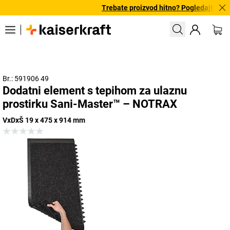
Trebate proizvod hitno? Pogledajte naš
Br.: 591906 49
Dodatni element s tepihom za ulaznu
prostirku Sani-Master™ – NOTRAX
VxDxŠ 19 x 475 x 914 mm