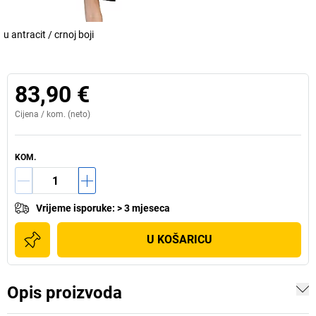
u antracit / crnoj boji
83,90 €
Cijena /
kom.
(neto)
KOM.
Vrijeme isporuke
:
> 3 mjeseca
U KOŠARICU
Opis proizvoda