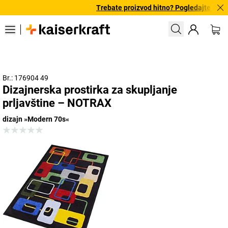
Trebate proizvod hitno? Pogledajte našu 
Br.: 176904 49
Dizajnerska prostirka za skupljanje
prljavštine – NOTRAX
dizajn »Modern 70s«