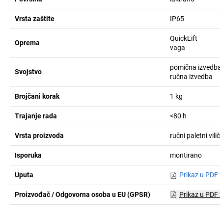
Vrsta zaštite
IP65
QuickLift
Oprema
vaga
pomična izvedb
Svojstvo
ručna izvedba
Brojčani korak
1
kg
Trajanje rada
<80
h
Vrsta proizvoda
ručni paletni vil
Isporuka
montirano
Uputa
Prikaz u PDF
Proizvođač / Odgovorna osoba u EU (GPSR)
Prikaz u PDF