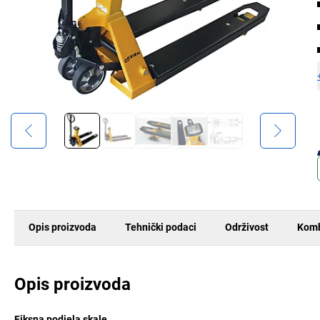
Opis proizvoda
Tehnički podaci
Održivost
Komb
Opis proizvoda
Fiksna podjela skale.