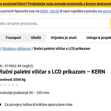
e proizvod hitno? Pogledajte našu ponudu proizvoda s brzom dostavo
pomoći! Nazovite nas na
0800 - 68 00
ili nam napišite e-poruku na
servi
Transport
Okoliš
Vrijedno je znati
Usluge & projek
Dizalice s viličarom
Ručni paletni viličar s LCD prikazom
Br.: 515962 49 (wgh2)
Ručni paletni viličar s LCD prikazom – KERN
nosivost 2000 kg
područje podizanja 90 – 205 mm
Za provjeru težine ili količine isporučene robe