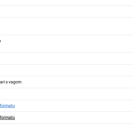
a
ičari s vagom
 formatu
 formatu