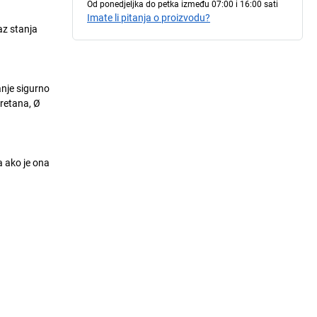
Od ponedjeljka do petka između 07:00 i 16:00 sati
Imate li pitanja o proizvodu?
az stanja
anje sigurno
uretana, Ø
 ako je ona