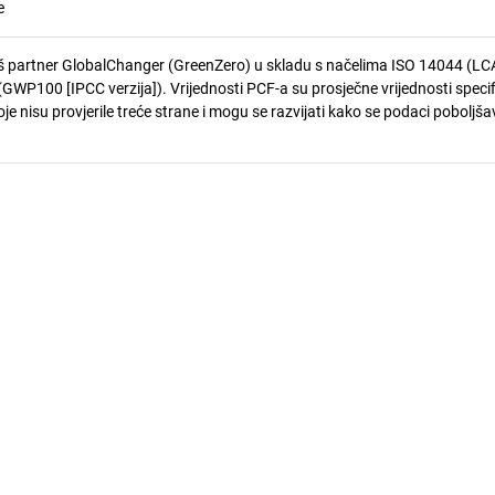
e
 partner GlobalChanger (GreenZero) u skladu s načelima ISO 14044 (LCA
GWP100 [IPCC verzija]). Vrijednosti PCF-a su prosječne vrijednosti speci
je nisu provjerile treće strane i mogu se razvijati kako se podaci poboljša