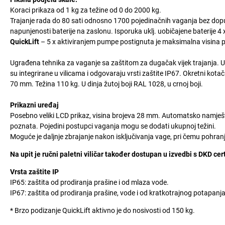
Koraci prikaza od 1 kg za težine od 0 do 2000 kg.
Trajanje rada do 80 sati odnosno 1700 pojedinačnih vaganja bez dopu
napunjenosti baterije na zaslonu. Isporuka uklj. uobičajene baterije 4 x
QuickLift
– 5 x aktiviranjem pumpe postignuta je maksimalna visina 
Ugrađena tehnika za vaganje sa zaštitom za dugačak vijek trajanja. Ure
su integrirane u vilicama i odgovaraju vrsti zaštite IP67. Okretni kot
70 mm. Težina 110 kg. U dinja žutoj boji RAL 1028, u crnoj boji.
Prikazni uređaj
Posebno veliki LCD prikaz, visina brojeva 28 mm. Automatsko namješ
poznata. Pojedini postupci vaganja mogu se dodati ukupnoj težini.
Moguće je daljnje zbrajanje nakon isključivanja vage, pri čemu pohran
Na upit je ručni paletni viličar također dostupan u izvedbi s DKD cer
Vrsta zaštite IP
IP65: zaštita od prodiranja prašine i od mlaza vode.
IP67: zaštita od prodiranja prašine, vode i od kratkotrajnog potapanja
* Brzo podizanje QuickLift aktivno je do nosivosti od 150 kg.