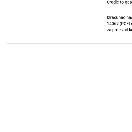
Cradle-to-gat
Izračunao naš
14067 (PCF) (
za proizvod ko