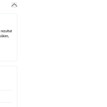
 rezultat
loškim,