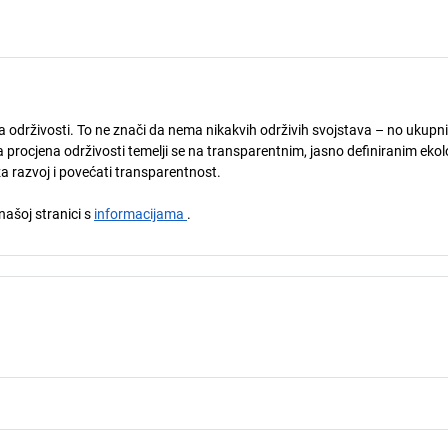
ja održivosti. To ne znači da nema nikakvih održivih svojstava – no ukupni
 procjena održivosti temelji se na transparentnim, jasno definiranim eko
za razvoj i povećati transparentnost.
 našoj stranici s
informacijama
.