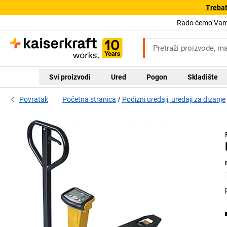
Trebat
Rado ćemo Vam 
Svi proizvodi
Ured
Pogon
Skladište
Povratak
Početna stranica
Podizni uređaji, uređaji za dizanje