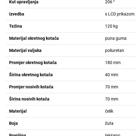
Kut upravljanja
206
°
Izvedba
s LCD prikazom
Težina
120
kg
Materijal okretnog kotača
puna guma
Materijal valjaka
poliuretan
Promjer okretnog kotača
180
mm
Širina okretnog kotača
40
mm
Promjer nosivih kotača
70
mm
Širina nosivih kotača
70
mm
Materijal
čelik
Boja
žuta
Površina
lakirano