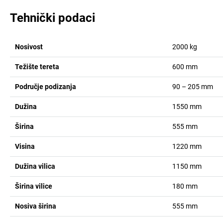
Tehnički podaci
Nosivost
2000
kg
Težište tereta
600
mm
Područje podizanja
90 – 205
mm
Dužina
1550
mm
Širina
555
mm
Visina
1220
mm
Dužina vilica
1150
mm
Širina vilice
180
mm
Nosiva širina
555
mm