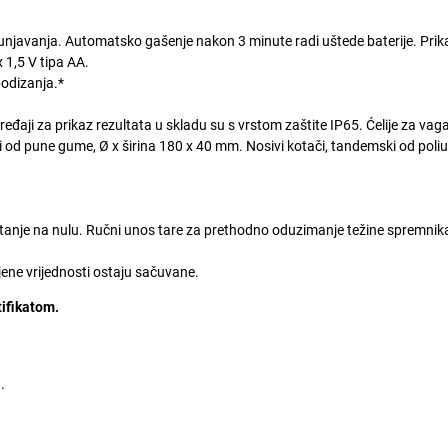
njavanja. Automatsko gašenje nakon 3 minute radi uštede baterije. Prik
 1,5 V tipa AA.
podizanja.*
đaji za prikaz rezultata u skladu su s vrstom zaštite IP65. Ćelije za vag
ači od pune gume, Ø x širina 180 x 40 mm. Nosivi kotači, tandemski od poli
tanje na nulu. Ručni unos tare za prethodno oduzimanje težine spremnika
jene vrijednosti ostaju sačuvane.
tifikatom.
.