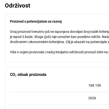
Održivost
Proizvod s potencijalom za razvoj
Ovaj proizvod trenutno još ne ispunjava dovoljan broj naših kriteri
je ispod 3 boda. Stoga (još) nije označen kao posebno održiv. Naša
društvenim i ekonomskim kriterijima. Cilj je ukazati na potencijale 
Više o ocjeni proizvoda i našoj inicijativi održivosti pronaći ćete na
CO₂ otisak proizvoda
768.109
2026