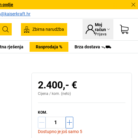
m ovdje
s@kaiserkraft.hr
Moj
Zbirna narudžba
račun
Pretraživanje
Prijava
tna rješenja
Rasprodaja %
Brza dostava ᯓ⛟
2.400,- €
Cijena /
kom.
(neto)
KOM.
Dostupno je još samo 5