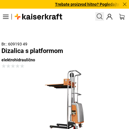
Trebate proizvod hitno? Pogledajte našu
Br.: 609193 49
Dizalica s platformom
elektrohidraulično