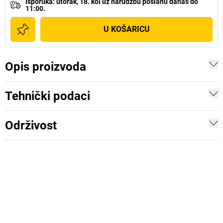
Isporuka
:
utorak, 18. kol
uz
narudžbu poslanu danas do
11:00.
U KOŠARICU
Opis proizvoda
Tehnički podaci
Održivost