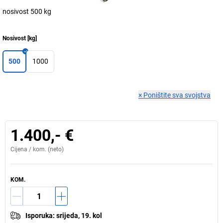
nosivost 500 kg
Nosivost
[
kg
]
500
1000
×
Poništite sva svojstva
1.400,- €
Cijena /
kom.
(neto)
KOM.
Isporuka
:
srijeda, 19. kol