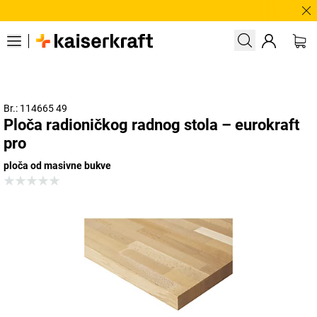
Treba
Br.: 114665 49
Ploča radioničkog radnog stola – eurokraft
pro
ploča od masivne bukve