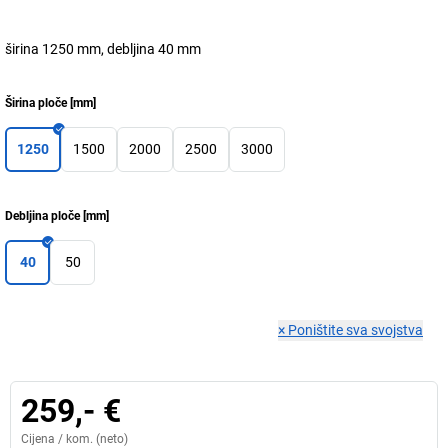
širina 1250 mm, debljina 40 mm
Širina ploče
[
mm
]
1250
1500
2000
2500
3000
Debljina ploče
[
mm
]
40
50
×
Poništite sva svojstva
259,- €
Cijena /
kom.
(neto)