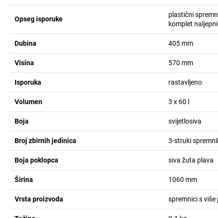
plastični spremn
Opseg isporuke
komplet naljepni
Dubina
405
mm
Visina
570
mm
Isporuka
rastavljeno
Volumen
3 x 60
l
Boja
svijetlosiva
Broj zbirnih jedinica
3-struki spremni
Boja poklopca
siva žuta plava
Širina
1060
mm
Vrsta proizvoda
spremnici s više