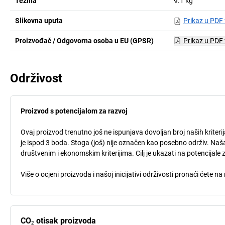
Težina
9.1
kg
Slikovna uputa
Prikaz u PDF
Proizvođač / Odgovorna osoba u EU (GPSR)
Prikaz u PDF
Održivost
Proizvod s potencijalom za razvoj
Ovaj proizvod trenutno još ne ispunjava dovoljan broj naših kriteri
je ispod 3 boda. Stoga (još) nije označen kao posebno održiv. Naša
društvenim i ekonomskim kriterijima. Cilj je ukazati na potencijale 
Više o ocjeni proizvoda i našoj inicijativi održivosti pronaći ćete na
CO₂ otisak proizvoda