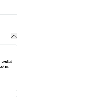
 rezultat
loškim,