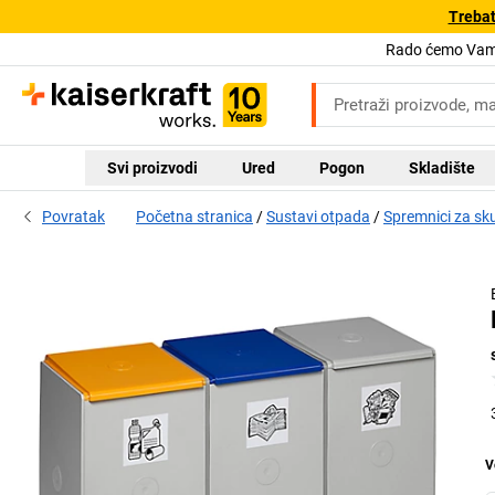
Trebat
Rado ćemo Vam 
Svi proizvodi
Ured
Pogon
Skladište
Povratak
Početna stranica
Sustavi otpada
Spremnici za sku
V