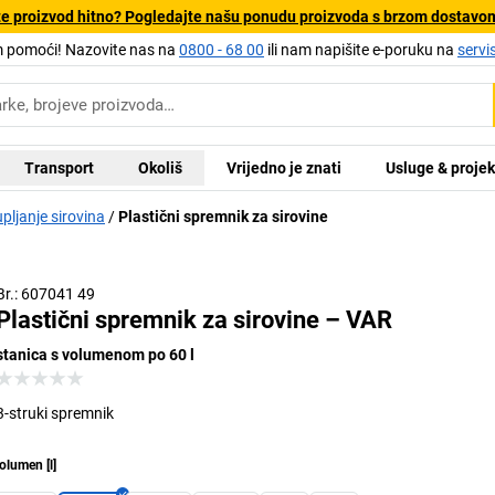
e proizvod hitno? Pogledajte našu ponudu proizvoda s brzom dostavo
pomoći! Nazovite nas na
0800 - 68 00
ili nam napišite e-poruku na
servi
Transport
Okoliš
Vrijedno je znati
Usluge & projek
pljanje sirovina
Plastični spremnik za sirovine
S unutarnj
Br.: 607041 49
Plastični spremnik za sirovine – VAR
stanica s volumenom po 60 l
3-struki spremnik
olumen
[
l
]