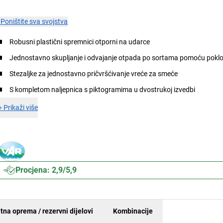
×
Poništite sva svojstva
Robusni plastični spremnici otporni na udarce
Jednostavno skupljanje i odvajanje otpada po sortama pomoću poklo
Stezaljke za jednostavno pričvršćivanje vreće za smeće
S kompletom naljepnica s piktogramima u dvostrukoj izvedbi
+
Prikaži više
Procjena: 2,9/5,9
tna oprema / rezervni dijelovi
Kombinacije