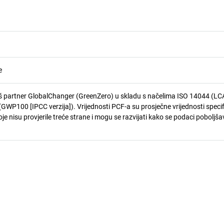
e
 partner GlobalChanger (GreenZero) u skladu s načelima ISO 14044 (LCA
GWP100 [IPCC verzija]). Vrijednosti PCF-a su prosječne vrijednosti speci
je nisu provjerile treće strane i mogu se razvijati kako se podaci poboljša