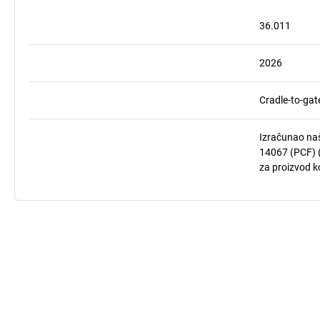
36.011
2026
Cradle-to-gat
Izračunao naš
14067 (PCF) (
za proizvod ko