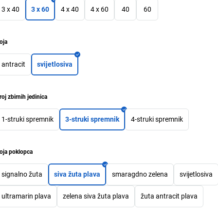
3 x 40
3 x 60
4 x 40
4 x 60
40
60
oja
antracit
svijetlosiva
roj zbirnih jedinica
1-struki spremnik
3-struki spremnik
4-struki spremnik
oja poklopca
signalno žuta
siva žuta plava
smaragdno zelena
svijetlosiva
ultramarin plava
zelena siva žuta plava
žuta antracit plava