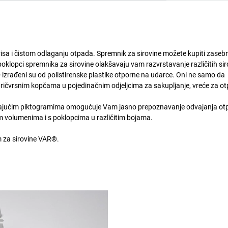
a i čistom odlaganju otpada. Spremnik za sirovine možete kupiti zasebno il
oklopci spremnika za sirovine olakšavaju vam razvrstavanje različitih sir
 izrađeni su od polistirenske plastike otporne na udarce. Oni ne samo da
S pričvrsnim kopčama u pojedinačnim odjeljcima za sakupljanje, vreće za 
arajućim piktogramima omogućuje Vam jasno prepoznavanje odvajanja ot
tim volumenima i s poklopcima u različitim bojama.
m za sirovine VAR®.