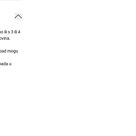
i s 3 ili 4
ovina.
otpad mogu
pada u