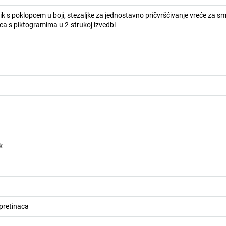
ik s poklopcem u boji, stezaljke za jednostavno pričvršćivanje vreće za sm
ca s piktogramima u 2-strukoj izvedbi
k
 pretinaca