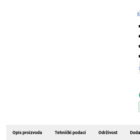
Opis proizvoda
Tehnički podaci
Održivost
Doda