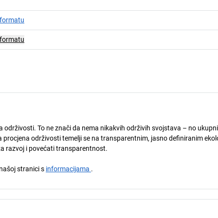
 formatu
 formatu
ja održivosti. To ne znači da nema nikakvih održivih svojstava – no ukupni
 procjena održivosti temelji se na transparentnim, jasno definiranim eko
za razvoj i povećati transparentnost.
 našoj stranici s
informacijama
.