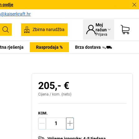
m ovdje
s@kaiserkraft.hr
Moj
Zbirna narudžba
račun
Pretraživanje
Prijava
tna rješenja
Rasprodaja %
Brza dostava ᯓ⛟
om kantom i vrećama za otpad (dodatna oprema)
205,- €
Cijena /
kom.
(neto)
KOM.
Vrijeme isporuke
:
4-5 tjedana