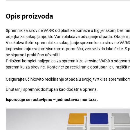
Opis proizvoda
Spremnik za sirovine VAR® od plastike pomaže u higijenskom, bez miris
odjeljka za sakupljanje, što Vam olakšava odvajanje otpada. Obojeni p
Visokokvalitetni spremnici za sakupljanje spremnika za sirovine VAR®
impresioniraju svojom visokom otpornošću, već se i vrlo lako čiste. 
se sigurno i praktično učvrstiti.
Priloženi komplet naljepnica za spremnik za sirovine VAR® s odgov
spremniku za sirovine. Kontejner za recikliranje dostupan je u različi
Osigurajte učinkovito recikliranje otpada u svojoj tvrtki sa spremniko
Unutarnji spremnik dostupan kao dodatna oprema.
Isporučuje se rastavljeno – jednostavna montaža.