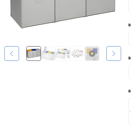
B
B
B