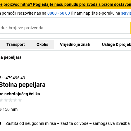
e proizvod hitno? Pogledajte našu ponudu proizvoda s brzom dostavo
pomoći! Nazovite nas na
0800 - 68 00
ili nam napišite e-poruku na
servi
Transport
Okoliš
Vrijedno je znati
Usluge & projek
na pepeljara
Br.: 479496 49
Stolna pepeljara
od nehrđajućeg čelika
Ø 150 mm
Zaštita od neugodnih mirisa – zaštita od vode – samogasiva izvedba