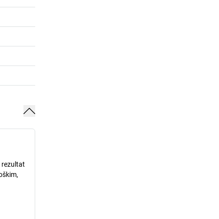
 rezultat
loškim,