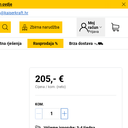
m ovdje
s@kaiserkraft.hr
Moj
Zbirna narudžba
račun
Pretraživanje
Prijava
tna rješenja
Rasprodaja %
Brza dostava ᯓ⛟
205,- €
Cijena /
kom.
(neto)
KOM.
Vrijeme isporuke
:
3-4 tjedna