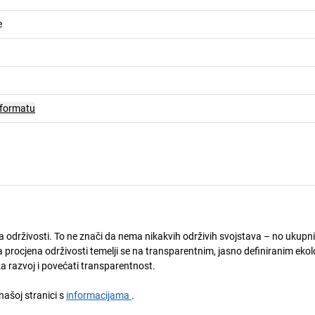
e
 formatu
ja održivosti. To ne znači da nema nikakvih održivih svojstava – no ukupni
 procjena održivosti temelji se na transparentnim, jasno definiranim eko
za razvoj i povećati transparentnost.
 našoj stranici s
informacijama
.