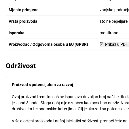
Mjesto primjene
vanjsko područj
Vrsta proizvoda
stolne pepeljare
Isporuka
montirano
Proizvođač / Odgovorna osoba u EU (GPSR)
Prikaz u PDF
Održivost
Proizvod s potencijalom za razvoj
Ovaj proizvod trenutno još ne ispunjava dovoljan broj naših kriteri
je ispod 3 boda. Stoga (još) nije označen kao posebno održiv. Naša
društvenim i ekonomskim kriterijima. Cilj je ukazati na potencijale 
Više o ocjeni proizvoda i našoj inicijativi održivosti pronaći ćete na