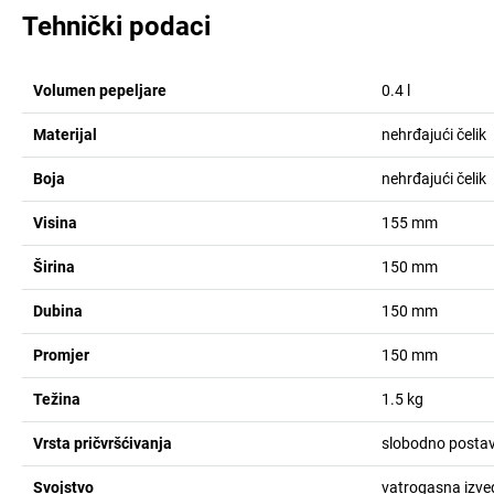
Tehnički podaci
Volumen pepeljare
0.4
l
Materijal
nehrđajući čelik
Boja
nehrđajući čelik
Visina
155
mm
Širina
150
mm
Dubina
150
mm
Promjer
150
mm
Težina
1.5
kg
Vrsta pričvršćivanja
slobodno postav
Svojstvo
vatrogasna izv