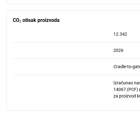
CO₂ otisak proizvoda
12.342
2026
Cradle-to-gat
Izračunao naš
14067 (PCF) (
za proizvod ko