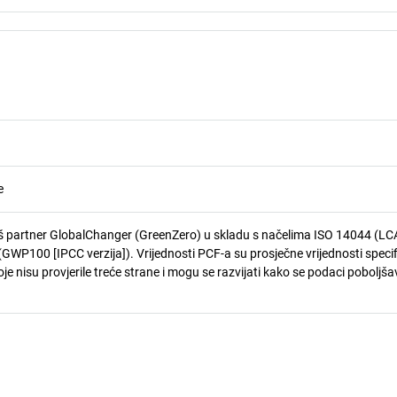
e
 partner GlobalChanger (GreenZero) u skladu s načelima ISO 14044 (LCA
GWP100 [IPCC verzija]). Vrijednosti PCF-a su prosječne vrijednosti speci
je nisu provjerile treće strane i mogu se razvijati kako se podaci poboljša