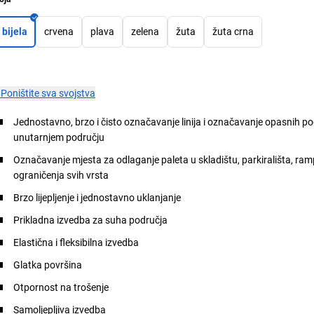
bijela
crvena
plava
zelena
žuta
žuta crna
×
Poništite sva svojstva
Jednostavno, brzo i čisto označavanje linija i označavanje opasnih po
unutarnjem području
Označavanje mjesta za odlaganje paleta u skladištu, parkirališta, ramp
ograničenja svih vrsta
Brzo lijepljenje i jednostavno uklanjanje
Prikladna izvedba za suha područja
Elastična i fleksibilna izvedba
Glatka površina
Otpornost na trošenje
Samoljepljiva izvedba