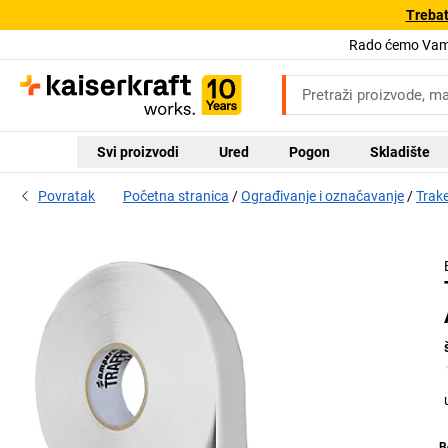
Trebat
Rado ćemo Vam 
Svi proizvodi
Ured
Pogon
Skladište
Povratak
Početna stranica
Ograđivanje i označavanje
Trake
B