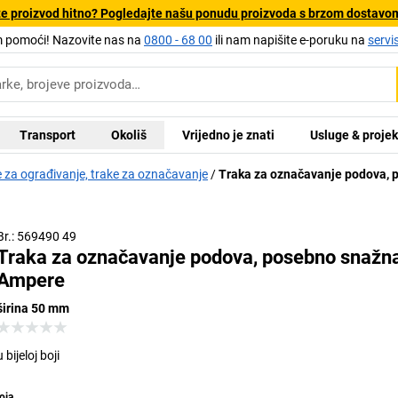
e proizvod hitno? Pogledajte našu ponudu proizvoda s brzom dostavo
pomoći! Nazovite nas na
0800 - 68 00
ili nam napišite e-poruku na
servi
Transport
Okoliš
Vrijedno je znati
Usluge & projek
 za ograđivanje, trake za označavanje
Traka za označavanje podova, 
Br.: 569490 49
Traka za označavanje podova, posebno snažn
Ampere
širina 50 mm
u bijeloj boji
oja