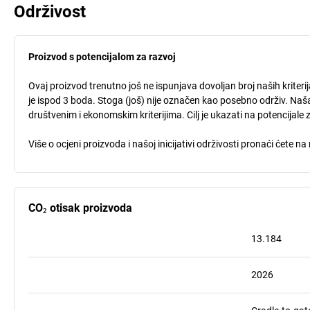
Održivost
Proizvod s potencijalom za razvoj
Ovaj proizvod trenutno još ne ispunjava dovoljan broj naših kriteri
je ispod 3 boda. Stoga (još) nije označen kao posebno održiv. Naša
društvenim i ekonomskim kriterijima. Cilj je ukazati na potencijale 
Više o ocjeni proizvoda i našoj inicijativi održivosti pronaći ćete na
CO₂ otisak proizvoda
13.184
2026