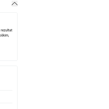
 rezultat
loškim,