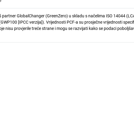
e
 partner GlobalChanger (GreenZero) u skladu s načelima ISO 14044 (LCA
GWP100 [IPCC verzija]). Vrijednosti PCF-a su prosječne vrijednosti speci
je nisu provjerile treće strane i mogu se razvijati kako se podaci poboljša