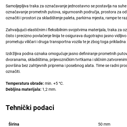
Samoljepljiva traka za označavanje jednostavno se postavlja na suhe 
označavanje prometnih putova, sigurnosnih područja, prostora za odla
označiti i prostori za skladištenje paleta, parkirna mjesta, rampe te raz
Zahvaljujući elastičnim i fleksibilnim svojstvima materijala, traka z
čisto i precizno povlačenje linija te osigurava dugotrajno jasno vidl
prometuju viličari i druga transportna vozila te je zbog toga prikladn
Izdržljiva podna oznaka omogućuje jasno definiranje prometnih putova
dvoranama, skladištima, prijevozničkim tvrtkama i sličnim zatvoreni
površina bez zahtjevnih priprema i posebnog alata. Time se radni proce
označiti.
Temperatura obrade:
min. +5 °C.
Debljina materijala:
1,2 mm.
Tehnički podaci
Širina
50
mm