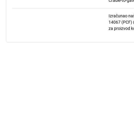
Cradle-to-gat
Izračunao naš
14067 (PCF) (
za proizvod ko