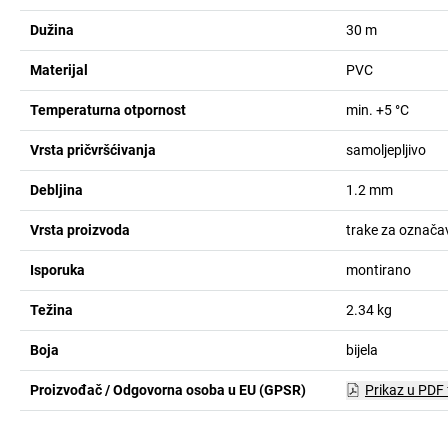
Dužina
30
m
Materijal
PVC
Temperaturna otpornost
min. +5 °C
Vrsta pričvršćivanja
samoljepljivo
Debljina
1.2
mm
Vrsta proizvoda
trake za označa
Isporuka
montirano
Težina
2.34
kg
Boja
bijela
Proizvođač / Odgovorna osoba u EU (GPSR)
Prikaz u PDF