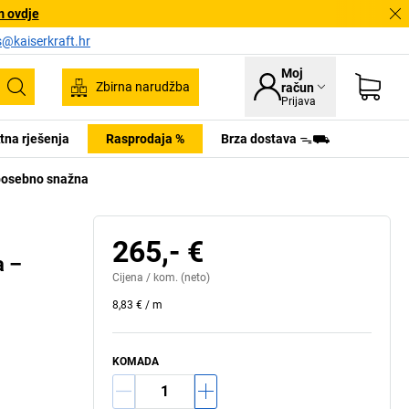
m ovdje
s@kaiserkraft.hr
Moj
Zbirna narudžba
račun
Pretraživanje
Prijava
tna rješenja
Rasprodaja %
Brza dostava ᯓ⛟
posebno snažna
265,- €
a –
Cijena /
kom.
(neto)
8,83 €
/
m
KOMADA