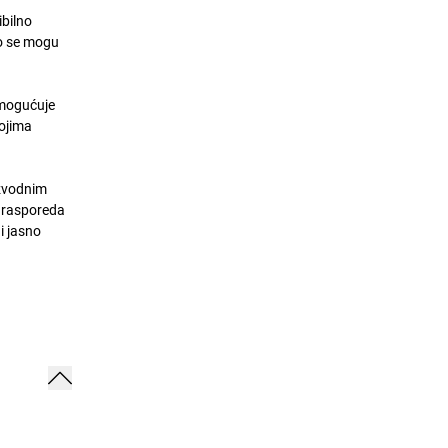
ibilno
no se mogu
omogućuje
kojima
izvodnim
e rasporeda
i jasno