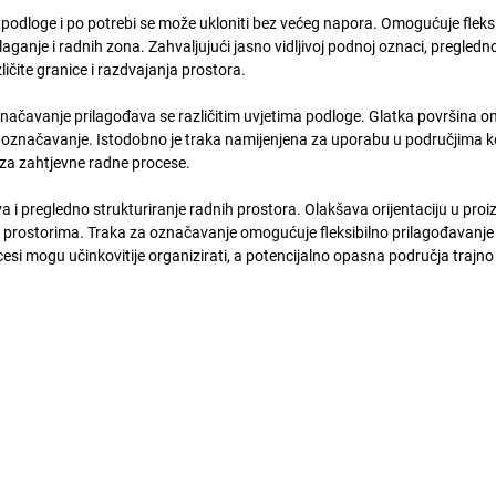
podloge i po potrebi se može ukloniti bez većeg napora. Omogućuje fleks
ganje i radnih zona. Zahvaljujući jasno vidljivoj podnoj oznaci, pregled
ličite granice i razdvajanja prostora.
a označavanje prilagođava se različitim uvjetima podloge. Glatka površina 
jivo označavanje. Istodobno je traka namijenjena za uporabu u područjima 
a za zahtjevne radne procese.
 i pregledno strukturiranje radnih prostora. Olakšava orijentaciju u pro
m prostorima. Traka za označavanje omogućuje fleksibilno prilagođavanj
si mogu učinkovitije organizirati, a potencijalno opasna područja trajno 