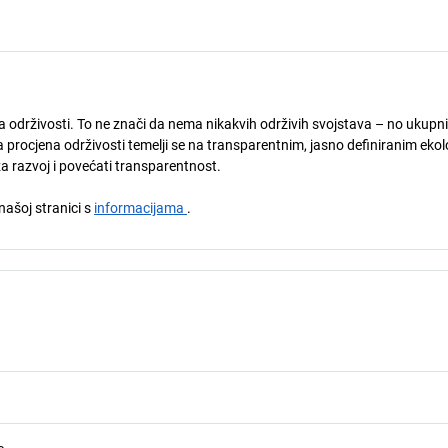
ja održivosti. To ne znači da nema nikakvih održivih svojstava – no ukupni
 procjena održivosti temelji se na transparentnim, jasno definiranim eko
za razvoj i povećati transparentnost.
 našoj stranici s
informacijama
.