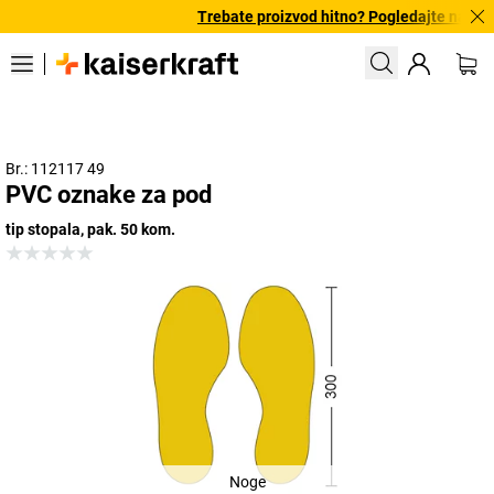
Trebate proizvod hitno? Pogledajte našu p
Br.: 112117 49
PVC oznake za pod
tip stopala, pak. 50 kom.
Noge