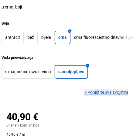
u crnoj boji
Boja
antracit
bež
bijela
crna
crna fluorescentno dnevno svjetl
Vrsta pričvršćivanja
s magnetnim svojstvima
samoljepljivo
×
Poništite sva svojstva
40,90 €
Cijena /
kom.
(neto)
40,90 €
/
m