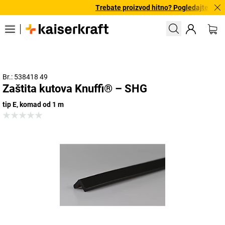
Trebate proizvod hitno? Pogledajte našu
Br.: 538418 49
Zaštita kutova Knuffi® – SHG
tip E, komad od 1 m