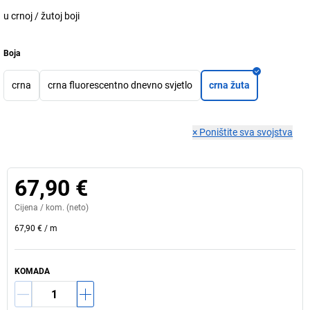
u crnoj / žutoj boji
Boja
crna
crna fluorescentno dnevno svjetlo
crna žuta
×
Poništite sva svojstva
67,90 €
Cijena /
kom.
(neto)
67,90 €
/
m
KOMADA