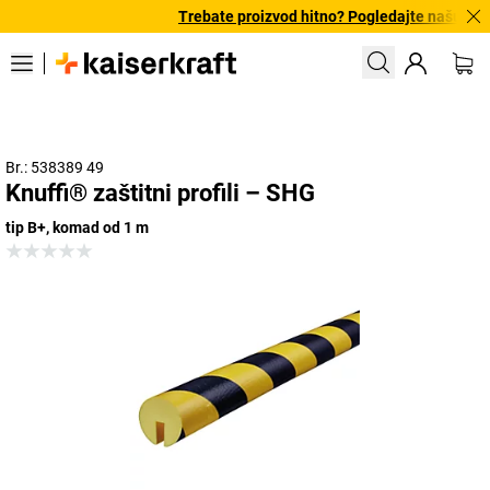
Trebate proizvod hitno? Pogledajte našu pon
Br.: 538389 49
Knuffi® zaštitni profili – SHG
tip B+, komad od 1 m