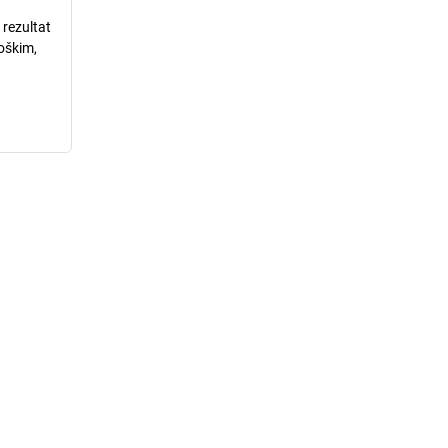
 rezultat
loškim,