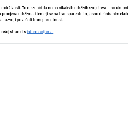
ja održivosti. To ne znači da nema nikakvih održivih svojstava – no ukupni
 procjena održivosti temelji se na transparentnim, jasno definiranim eko
za razvoj i povećati transparentnost.
 našoj stranici s
informacijama
.