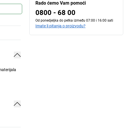
Rado ćemo Vam pomoći
0800 - 68 00
Od ponedjeljka do petka između 07:00 i 16:00 sati
Imate li pitanja o proizvodu?
materijala