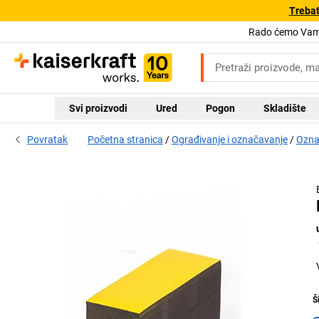
Trebat
Rado ćemo Vam 
Svi proizvodi
Ured
Pogon
Skladište
Povratak
Početna stranica
Ograđivanje i označavanje
Oznak
Š