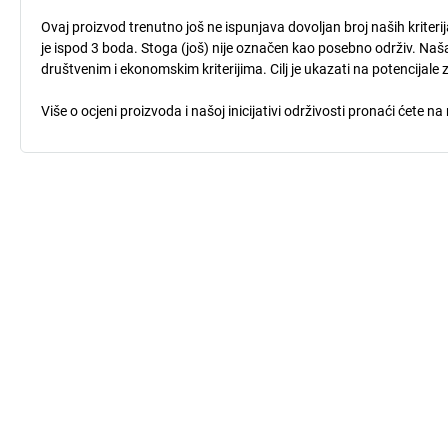
Ovaj proizvod trenutno još ne ispunjava dovoljan broj naših kriteri
je ispod 3 boda. Stoga (još) nije označen kao posebno održiv. Naša
društvenim i ekonomskim kriterijima. Cilj je ukazati na potencijale 
Više o ocjeni proizvoda i našoj inicijativi održivosti pronaći ćete na