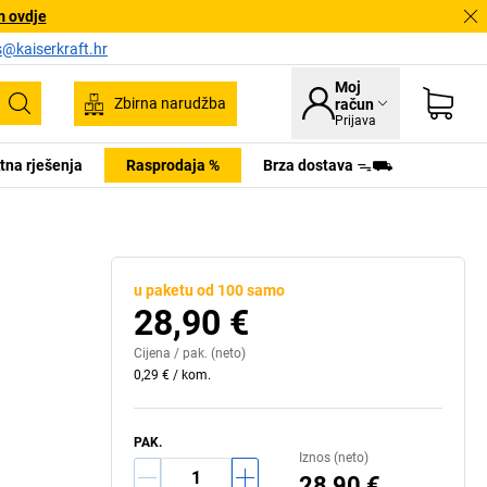
m ovdje
s@kaiserkraft.hr
Moj
Zbirna narudžba
račun
Pretraživanje
Prijava
tna rješenja
Rasprodaja %
Brza dostava ᯓ⛟
u paketu od 100 samo
28,90 €
Cijena /
pak.
(neto)
0,29 €
/
kom.
PAK.
Iznos (neto)
28,90 €