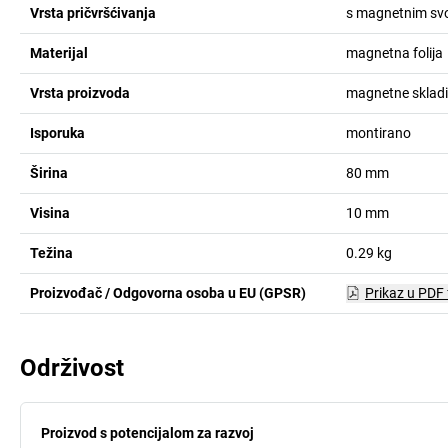
Vrsta pričvršćivanja
s magnetnim sv
Materijal
magnetna folija
Vrsta proizvoda
magnetne skladi
Isporuka
montirano
Širina
80
mm
Visina
10
mm
Težina
0.29
kg
Proizvođač / Odgovorna osoba u EU (GPSR)
Prikaz u PDF
Održivost
Proizvod s potencijalom za razvoj