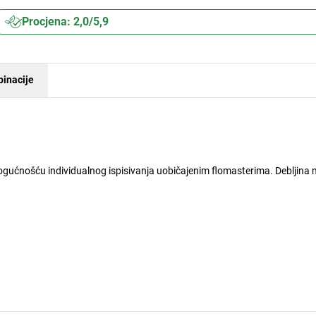
Procjena: 2,0/5,9
inacije
mogućnošću individualnog ispisivanja uobičajenim flomasterima. Debljina 