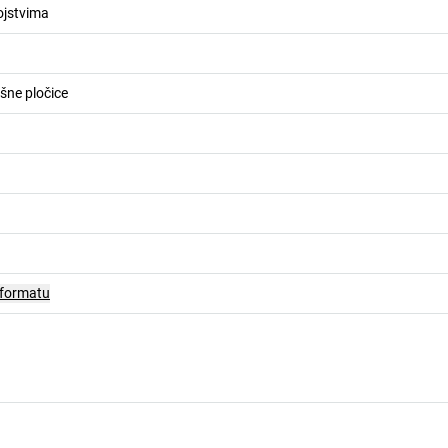
ojstvima
šne pločice
 formatu