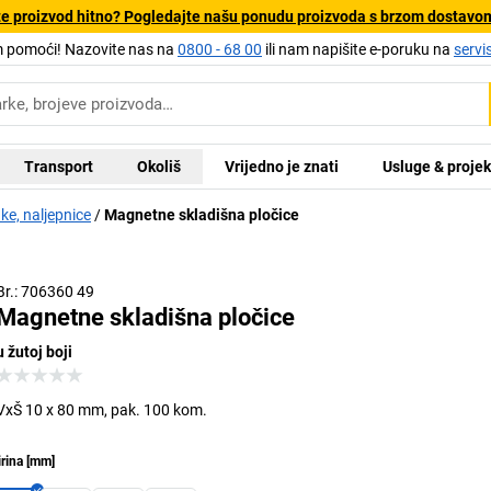
e proizvod hitno? Pogledajte našu ponudu proizvoda s brzom dostavo
pomoći! Nazovite nas na
0800 - 68 00
ili nam napišite e-poruku na
servi
Transport
Okoliš
Vrijedno je znati
Usluge & projek
e, naljepnice
Magnetne skladišna pločice
Br.: 706360 49
Magnetne skladišna pločice
u žutoj boji
VxŠ 10 x 80 mm, pak. 100 kom.
irina
[
mm
]