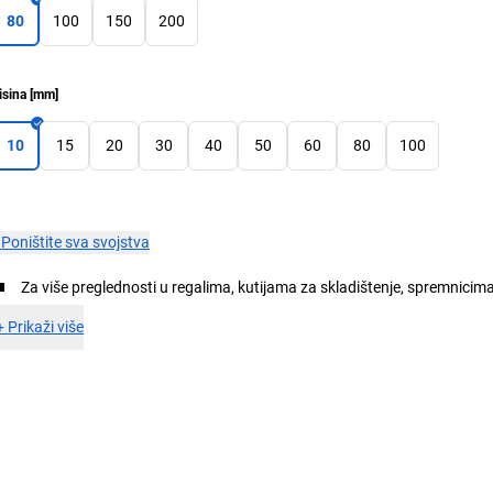
80
100
150
200
isina
[
mm
]
10
15
20
30
40
50
60
80
100
×
Poništite sva svojstva
Za više preglednosti u regalima, kutijama za skladištenje, spremnicima
+
Prikaži više