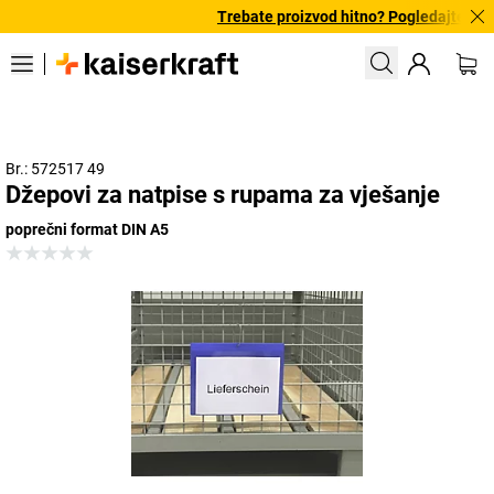
Trebate proizvod hitno? Pogledajte naš
Br.: 572517 49
Džepovi za natpise s rupama za vješanje
poprečni format DIN A5