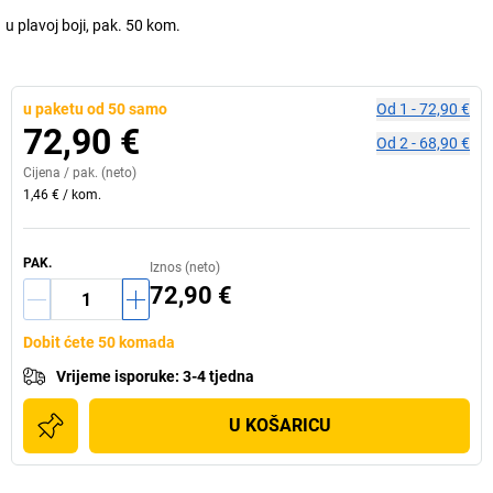
u plavoj boji, pak. 50 kom.
u paketu od 50 samo
Od
1
-
72,90 €
72,90 €
Od
2
-
68,90 €
Cijena /
pak.
(neto)
1,46 €
/
kom.
PAK.
Iznos (neto)
72,90 €
Dobit ćete 50 komada
Vrijeme isporuke
:
3-4 tjedna
U KOŠARICU