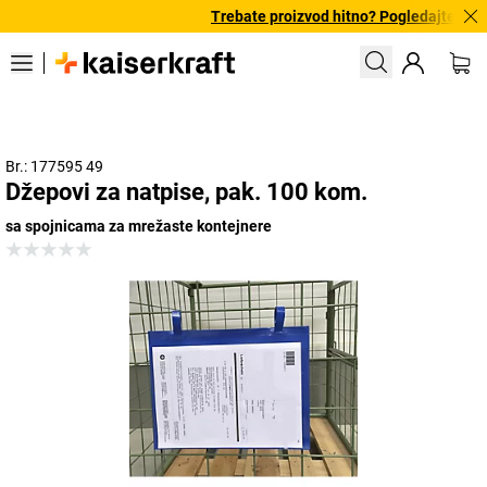
Trebate proizvod hitno? Pogledajte našu
Br.: 177595 49
Džepovi za natpise, pak. 100 kom.
sa spojnicama za mrežaste kontejnere