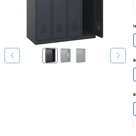
I
B
B