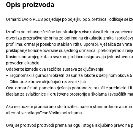
Opis proizvoda
Ormarić Evolo PLUS posjeduje po odjeljku po 2 pretinca i odlikuje se 
Izrađen od robusne čelične konstrukcije s visokokvalitetnim zapečeni
otvori za prozračivanje brinu za optimalnu cirkulaciju zraka i sprječ
profilima, ormar je posebno stabilan i tih u uporabi. Vješalica za vrat
preklapanje korisne površine susjednog ormarića i prekomjerno širenje 
Kosine unutarnjeg kuta u svakom pretincu osiguravaju jednostavno unut
provođenje kabela.
Odaberite između dva različita sustava zaključavanja:
– Ergonomski sigurnosni okretni zasun za lokote s debljinom okova 
– Cilindarske brave uključujući rezervni ključ
Ovaj ormarić nudi pametna rješenja pohrane za različite predmete. Uti
idealan za svlačionice ili društvene prostorije u školama i sveučilištima
Ako ne možete pronaći ono što tražite u našem standardnom asortima
alternative prilagođene Vašim potrebama.
Ovaj se proizvod proizvodi prema nalogu i stoga isključeno pravo na 