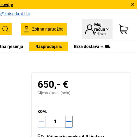
m ovdje
s@kaiserkraft.hr
Moj
Zbirna narudžba
račun
Pretraživanje
Prijava
tna rješenja
Rasprodaja %
Brza dostava ᯓ⛟
650,- €
Cijena /
kom.
(neto)
KOM.
Vrijeme isporuke
:
6-8 tjedana