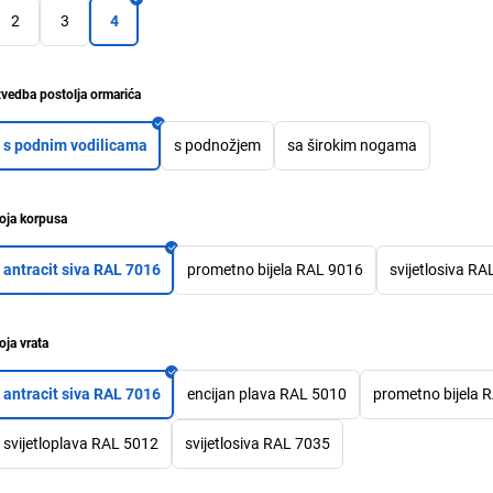
2
3
4
zvedba postolja ormarića
s podnim vodilicama
s podnožjem
sa širokim nogama
oja korpusa
antracit siva RAL 7016
prometno bijela RAL 9016
svijetlosiva R
oja vrata
antracit siva RAL 7016
encijan plava RAL 5010
prometno bijela 
svijetloplava RAL 5012
svijetlosiva RAL 7035