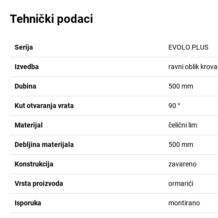
Tehnički podaci
Serija
EVOLO PLUS
Izvedba
ravni oblik krova
Dubina
500
mm
Kut otvaranja vrata
90
°
Materijal
čelični lim
Debljina materijala
500
mm
Konstrukcija
zavareno
Vrsta proizvoda
ormarići
Isporuka
montirano