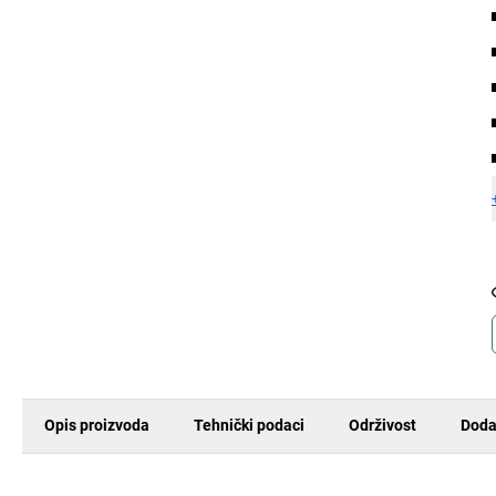
Opis proizvoda
Tehnički podaci
Održivost
Doda