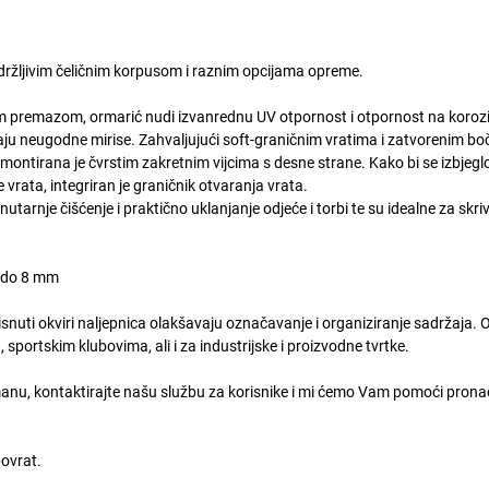
izdržljivim čeličnim korpusom i raznim opcijama opreme.
m premazom, ormarić nudi izvanrednu UV otpornost i otpornost na korozij
avaju neugodne mirise. Zahvaljujući soft-graničnim vratima i zatvorenim b
a montirana je čvrstim zakretnim vijcima s desne strane. Kako bi se izbjegl
vrata, integriran je graničnik otvaranja vrata.
arnje čišćenje i praktično uklanjanje odjeće i torbi te su idealne za skri
6 do 8 mm
snuti okviri naljepnica olakšavaju označavanje i organiziranje sadržaja. O
, sportskim klubovima, ali i za industrijske i proizvodne tvrtke.
nu, kontaktirajte našu službu za korisnike i mi ćemo Vam pomoći prona
povrat.