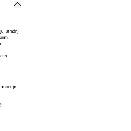
u. Stražnji
očnim
o
veno
rmarić je
ći