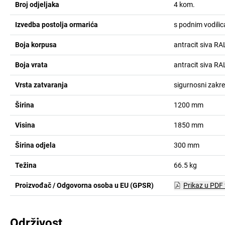
Broj odjeljaka
4
kom.
Izvedba postolja ormarića
s podnim vodili
Boja korpusa
antracit siva R
Boja vrata
antracit siva R
Vrsta zatvaranja
sigurnosni zakre
Širina
1200
mm
Visina
1850
mm
Širina odjela
300
mm
Težina
66.5
kg
Proizvođač / Odgovorna osoba u EU (GPSR)
Prikaz u PDF
Održivost