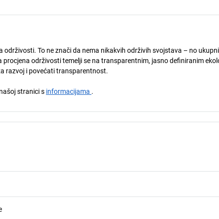
ja održivosti. To ne znači da nema nikakvih održivih svojstava – no ukupni
 procjena održivosti temelji se na transparentnim, jasno definiranim eko
za razvoj i povećati transparentnost.
 našoj stranici s
informacijama
.
e