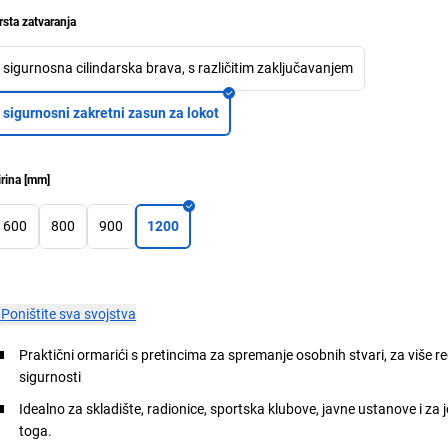
rsta zatvaranja
sigurnosna cilindarska brava, s različitim zaključavanjem
sigurnosni zakretni zasun za lokot
irina
[
mm
]
600
800
900
1200
×
Poništite sva svojstva
Praktični ormarići s pretincima za spremanje osobnih stvari, za više re
sigurnosti
Idealno za skladište, radionice, sportska klubove, javne ustanove i za
toga.