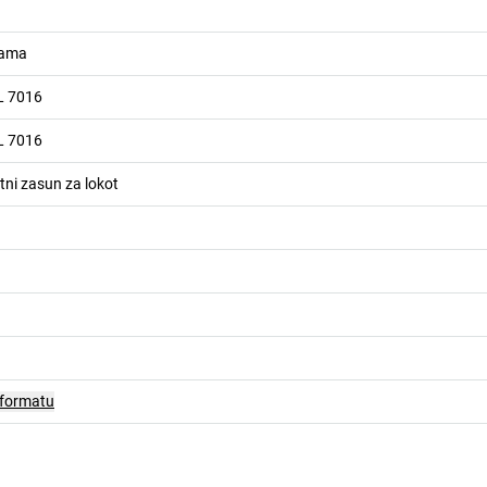
cama
AL 7016
AL 7016
tni zasun za lokot
 formatu