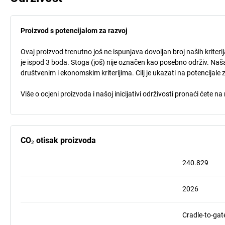
Proizvod s potencijalom za razvoj
Ovaj proizvod trenutno još ne ispunjava dovoljan broj naših kriteri
je ispod 3 boda. Stoga (još) nije označen kao posebno održiv. Naša
društvenim i ekonomskim kriterijima. Cilj je ukazati na potencijale 
Više o ocjeni proizvoda i našoj inicijativi održivosti pronaći ćete na
CO₂ otisak proizvoda
240.829
2026
Cradle-to-gat