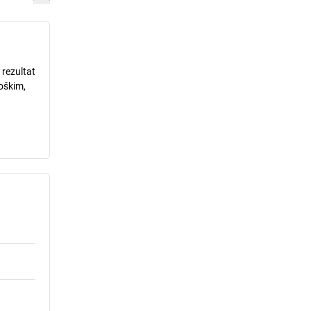
 rezultat
loškim,