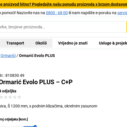
e proizvod hitno? Pogledajte našu ponudu proizvoda s brzom dostavo
pomoći! Nazovite nas na
0800 - 68 00
ili nam napišite e-poruku na
servi
Transport
Okoliš
Vrijedno je znati
Usluge & projek
Ormarići
Ormarić Evolo PLUS
Br.: 810830 49
Ormarić Evolo PLUS – C+P
4 odjeljka
siva, Š 1200 mm, s podnim klizačima, okretnim zasunom
roj odjeljaka
[
kom.
]