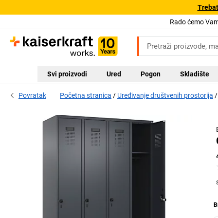
Trebat
Rado ćemo Vam 
Svi proizvodi
Ured
Pogon
Skladište
Povratak
Početna stranica
Uređivanje društvenih prostorija
B