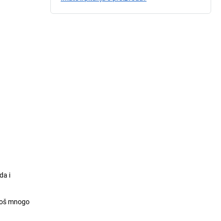
da i
 još mnogo