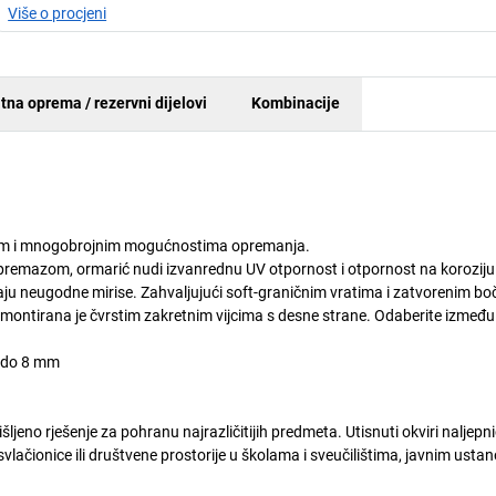
Više o procjeni
tna oprema / rezervni dijelovi
Kombinacije
som i mnogobrojnim mogućnostima opremanja.
 premazom, ormarić nudi izvanrednu UV otpornost i otpornost na koroziju.
avaju neugodne mirise. Zahvaljujući soft-graničnim vratima i zatvorenim b
ta montirana je čvrstim zakretnim vijcima s desne strane. Odaberite izmeđ
6 do 8 mm
jeno rješenje za pohranu najrazličitijih predmeta. Utisnuti okviri naljepn
vlačionice ili društvene prostorije u školama i sveučilištima, javnim ust