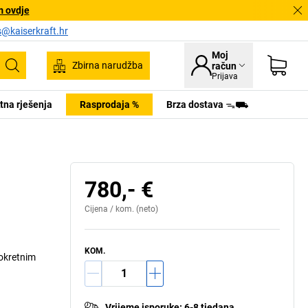
m ovdje
s@kaiserkraft.hr
Moj
Zbirna narudžba
račun
Pretraživanje
Prijava
tna rješenja
Rasprodaja %
Brza dostava ᯓ⛟
780,- €
Cijena /
kom.
(neto)
KOM.
 okretnim
Vrijeme isporuke
:
6-8 tjedana