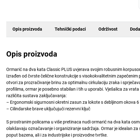
Opis proizvoda
Tehnički podaci
Održivost
Doda
Opis proizvoda
Ormarić na dva kata Classic PLUS uvjerava svojim robusnim korpu
Izrađen od čvrste čelične konstrukcije s visokokvalitetnim zapečenim
otvori za prozračivanje brinu za optimalnu cirkulaciju zraka i sprječ
profilima, ormar je posebno stabilan i tih u uporabi. Vješalica za vra
različita sustava zaključavanja:
– Ergonomski sigurnosni okretni zasun za lokote s debljinom okova 
– Cilindarske brave uključujući rezervni ključ
S prostranim policama u više pretinaca nudi ormarić na dva kata osmišl
olakšavaju označavanje i organiziranje sadržaja. Ormar je idealan za s
poput bazena, ali i za industrijske i proizvodne tvrtke.