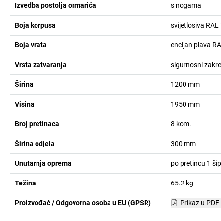
Izvedba postolja ormarića
s nogama
Boja korpusa
svijetlosiva RAL
Boja vrata
encijan plava R
Vrsta zatvaranja
sigurnosni zakre
Širina
1200
mm
Visina
1950
mm
Broj pretinaca
8
kom.
Širina odjela
300
mm
Unutarnja oprema
po pretincu 1 ši
Težina
65.2
kg
Proizvođač / Odgovorna osoba u EU (GPSR)
Prikaz u PDF