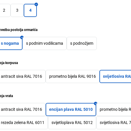
2
3
4
zvedba postolja ormarića
s nogama
s podnim vodilicama
s podnožjem
oja korpusa
antracit siva RAL 7016
prometno bijela RAL 9016
svijetlosiva R
oja vrata
antracit siva RAL 7016
encijan plava RAL 5010
prometno bijela 
rezeda zelena RAL 6011
svijetloplava RAL 5012
svijetlosiva RAL