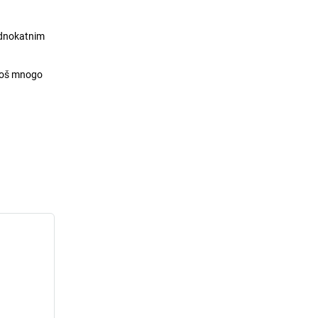
ednokatnim
 još mnogo