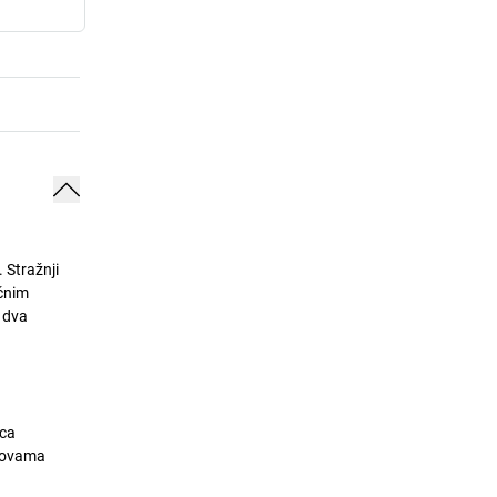
 Stražnji
očnim
u dva
ica
anovama