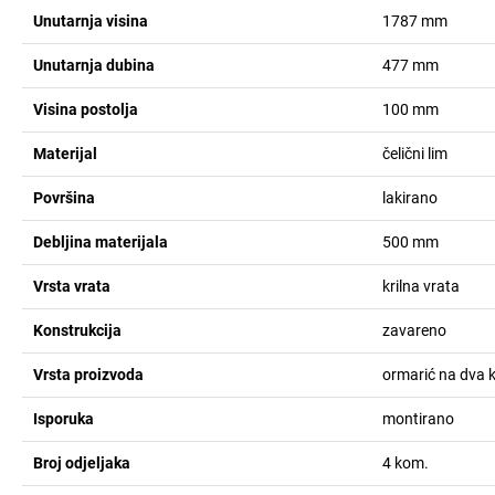
Unutarnja visina
1787
mm
Unutarnja dubina
477
mm
Visina postolja
100
mm
Materijal
čelični lim
Površina
lakirano
Debljina materijala
500
mm
Vrsta vrata
krilna vrata
Konstrukcija
zavareno
Vrsta proizvoda
ormarić na dva 
Isporuka
montirano
Broj odjeljaka
4
kom.