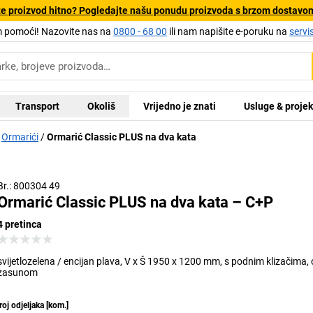
e proizvod hitno? Pogledajte našu ponudu proizvoda s brzom dostavo
pomoći! Nazovite nas na
0800 - 68 00
ili nam napišite e-poruku na
servi
Transport
Okoliš
Vrijedno je znati
Usluge & projek
Ormarići
Ormarić Classic PLUS na dva kata
Br.: 800304 49
Ormarić Classic PLUS na dva kata – C+P
4 pretinca
svijetlozelena / encijan plava, V x Š 1950 x 1200 mm, s podnim klizačima,
zasunom
roj odjeljaka
[
kom.
]