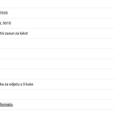
 7035
AL 5010
tni zasun za lokot
pka za odjeću s 3 kuke
 formatu