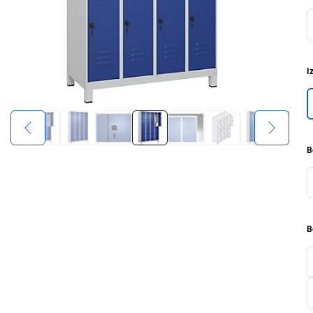
I
B
B