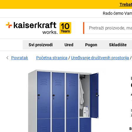
Trebat
Rado ćemo Vam 
Svi proizvodi
Ured
Pogon
Skladište
Povratak
Početna stranica
Uređivanje društvenih prostorija
B