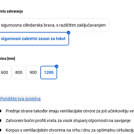
rsta zatvaranja
sigurnosna cilindarska brava, s različitim zaključavanjem
sigurnosni zakretni zasun za lokot
irina
[
mm
]
600
800
900
1200
×
Poništite sva svojstva
Prednje strane također imaju ventilacijske otvore za još učinkovitiju ve
Zatvoreni bočni profili vrata za visok stupanj otpornosti na savijanje
Korpus s ventilacijskim otvorima na vrhu i dnu za optimalnu cirkulacij