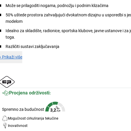
Može se prilagoditi nogama, podnožju i podnim klizačima
50% uštede prostora zahvaljujući dvokatnom dizajnu u usporedbi s j
modelom
Idealno za skladište, radionice, sportska klubove, javne ustanove i za
toga.
Različiti sustavi zaključavanja
+
Prikaži više
Procjena održivosti:
Spremno za budućnost
Mogućnost cirkuliranja tekućine
Inovativnost