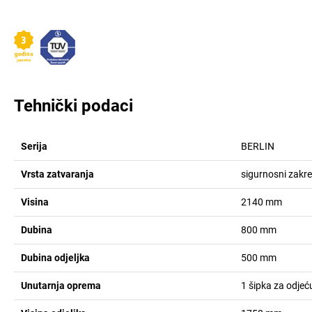
Tehnički podaci
Serija
BERLIN
Vrsta zatvaranja
sigurnosni zakre
Visina
2140
mm
Dubina
800
mm
Dubina odjeljka
500
mm
Unutarnja oprema
1 šipka za odje