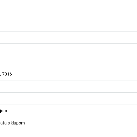
AL 7016
ijom
kata s klupom