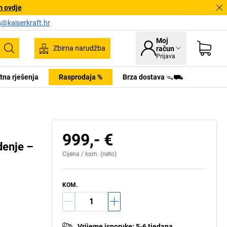
m ovdje
s@kaiserkraft.hr
Moj
Zbirna narudžba
račun
Pretraživanje
Prijava
tna rješenja
Rasprodaja %
Brza dostava ᯓ⛟
999,- €
denje –
Cijena /
kom.
(neto)
KOM.
Vrijeme isporuke
:
5-6 tjedana