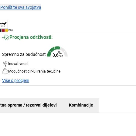
×
Poništite sva svojstva
Procjena održivosti:
Spremno za budućnost
Inovativnost
Mogućnost cirkuliranja tekućine
Više o procjeni
tna oprema / rezervni dijelovi
Kombinacije