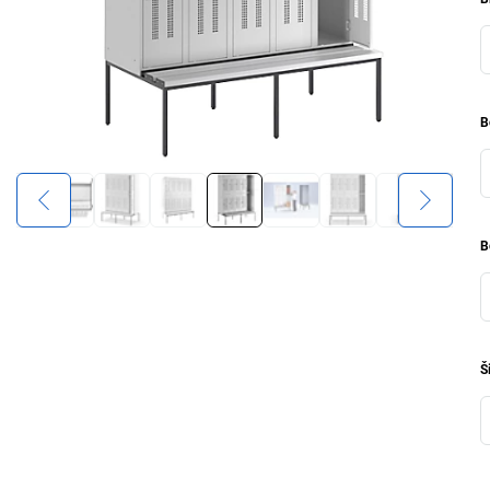
B
B
Š