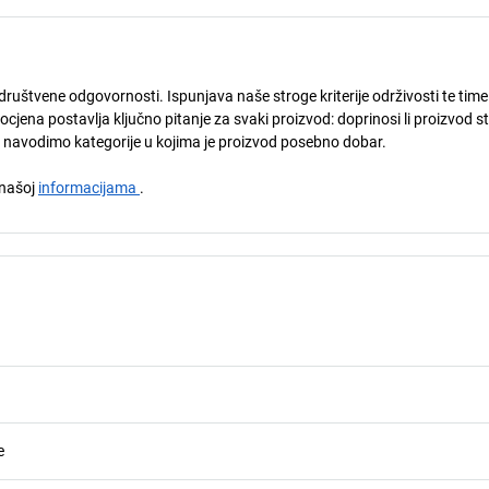
društvene odgovornosti. Ispunjava naše stroge kriterije održivosti te time
ena postavlja ključno pitanje za svaki proizvod: doprinosi li proizvod s
u navodimo kategorije u kojima je proizvod posebno dobar.
a našoj
informacijama
.
e