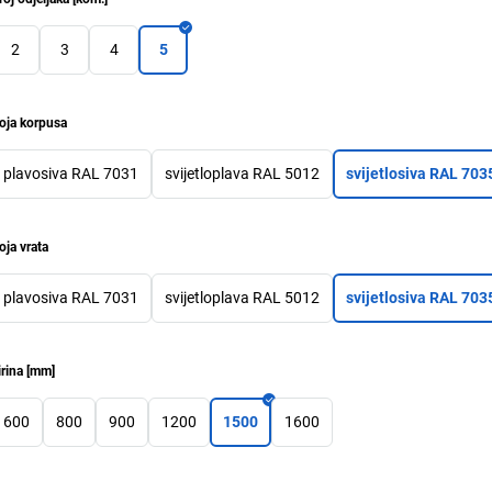
2
3
4
5
oja korpusa
plavosiva RAL 7031
svijetloplava RAL 5012
svijetlosiva RAL 703
oja vrata
plavosiva RAL 7031
svijetloplava RAL 5012
svijetlosiva RAL 703
irina
[
mm
]
600
800
900
1200
1500
1600