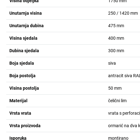
Visina odjeljka
1750
mm
Unutarnja visina
250 / 1420
mm
Unutarnja dubina
475
mm
Visina sjedala
400
mm
Dubina sjedala
300
mm
Boja sjedala
siva
Boja postolja
antracit siva R
Visina postolja
50
mm
Materijal
čelični lim
Vrsta vrata
vrata s perforac
Vrsta proizvoda
ormarić na dva 
Isporuka
montirano