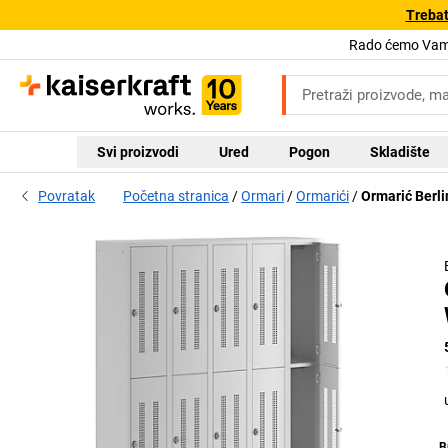
Trebat
Rado ćemo Vam 
Svi proizvodi
Ured
Pogon
Skladište
Povratak
Početna stranica
Ormari
Ormarići
Ormarić Berli
B