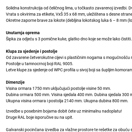
Solidna konstrukcija od čeličnog lima, u točkasto zavarenoj izvedbi. Dv
Vrata s okvirima za etikete, VxŠ 35 x 68 mm, uležištena s desne stran
Okretne zaporne brave za lokote (debljina lokotskog luka 6 – 8 mm (lo
Unutarnja oprema
Šipka za odjeću s 3 pomične kuke, glatko dno koje se može lako čistiti.
Klupa za sjedenje i postolje
Od zavarene četverokutne cijevi s plastičnim nogama s mogućnošću n
Postolje u tamnocrnoj boji RAL 9005.
Letve klupe za sjedenje od WPC profila u sivoj boji sa šupljim komora
Dimenzije
Visina ormara 1750 mm uključujući postolje visine 50 mm.
Dubina ormara 500 mm. Visina sjedala 400 mm. Dubina sjedala 300
Ukupna visina ormara i postolja 2140 mm. Ukupna dubina 800 mm.
Izvedbe u posebnim bojama dobit ćete uz minimalnu nadoplatu!
Druge RAL boje isporučive su na upit.
Galvanski pocinčana izvedba za vlažne prostore te rešetke za obuć