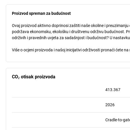
Proizvod spreman za budućnost
Ovaj proizvod aktivno doprinosi zaštiti naše okoline i preuzimanju 
podržava ekonomsku, ekološku i društvenu održivu budućnost. Procj
održivih i pravednih uvjeta za sadašnjost i budućnost? U nastavk
Više o ocjeni proizvoda i našoj inicijativi održivosti pronaći ćete n
CO₂ otisak proizvoda
413.367
2026
Cradle-to-gat