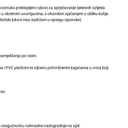
ostruko preklopljeni rubovi za sprječavanje tjelesnih ozljeda.
e u okretnim svornjacima, s okomitim ojačanjem u obliku kutije.
kotski lukovi nisu sadržani u opsegu isporuke).
amještanja po visini.
ma i PVC plaštom te vijčano pričvršćenim kapicama u crnoj boji.
 mm.
u s mogućnošću naknadne nadogradnje na upit.