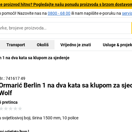
e proizvod hitno? Pogledajte našu ponudu proizvoda s brzom dostavo
pomoći! Nazovite nas na
0800 - 68 00
ili nam napišite e-poruku na
servi
Transport
Okoliš
Vrijedno je znati
Usluge & projek
n 1 na dva kata sa klupom za sjedenje
Br.: 741617 49
Ormarić Berlin 1 na dva kata sa klupom za sje
Wolf
5 pretinca
u svijetlosivoj boji, širina 1500 mm, 10 police
roj odjeljaka
[
kom.
]