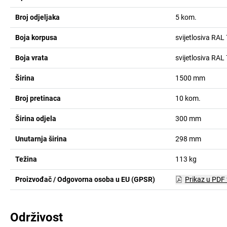
Broj odjeljaka
5
kom.
Boja korpusa
svijetlosiva RAL
Boja vrata
svijetlosiva RAL
Širina
1500
mm
Broj pretinaca
10
kom.
Širina odjela
300
mm
Unutarnja širina
298
mm
Težina
113
kg
Proizvođač / Odgovorna osoba u EU (GPSR)
Prikaz u PDF
Održivost