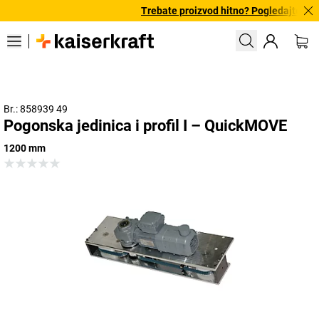
Trebate proizvod hitno? Pogledajte naš
Br.: 858939 49
Pogonska jedinica i profil I – QuickMOVE
1200 mm