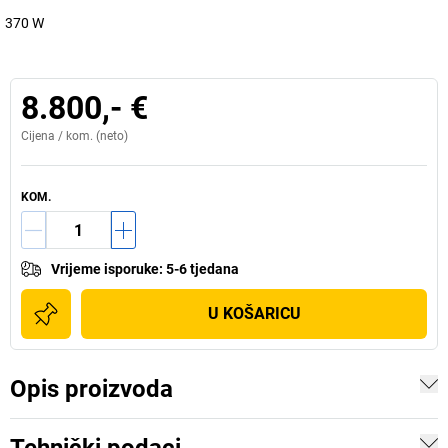
370 W
8.800,- €
Cijena /
kom.
(neto)
KOM.
Vrijeme isporuke
:
5-6 tjedana
U KOŠARICU
Opis proizvoda