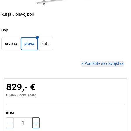
kutija u plavoj boji
Boja
crvena
plava
žuta
×
Poništite sva svojstva
829,- €
Cijena /
kom.
(neto)
KOM.