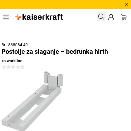
Tre
Br.: 838084 49
Postolje za slaganje – bedrunka hirth
za workline