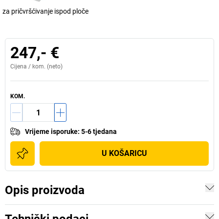
za pričvršćivanje ispod ploče
247,- €
Cijena /
kom.
(neto)
KOM.
Vrijeme isporuke
:
5-6 tjedana
U KOŠARICU
Opis proizvoda