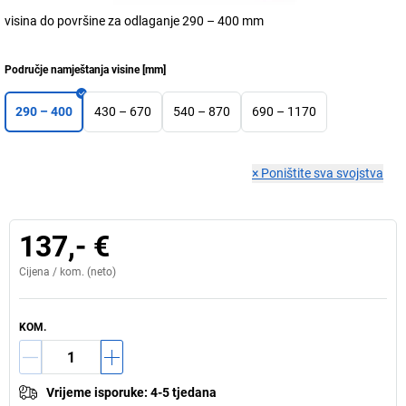
visina do površine za odlaganje 290 – 400 mm
Područje namještanja visine
[
mm
]
290 – 400
430 – 670
540 – 870
690 – 1170
×
Poništite sva svojstva
137,- €
Cijena /
kom.
(neto)
KOM.
Vrijeme isporuke
:
4-5 tjedana