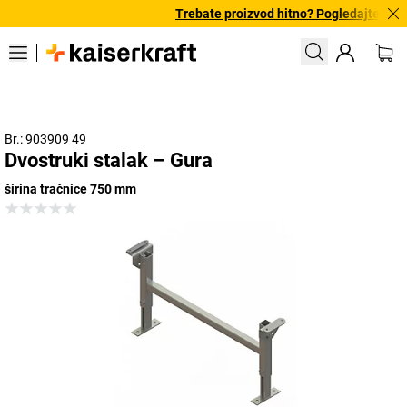
Trebate proizvod hitno? Pogledajte našu
Br.: 903909 49
Dvostruki stalak – Gura
širina tračnice 750 mm