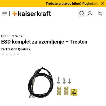
Trebate proizvod hitno? Pogledajte našu
Br.: 805276 49
ESD komplet za uzemljenje – Treston
za Treston QuatreX