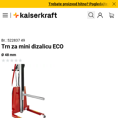
Trebate proizvod hitno? Pogledajte našu 
Br.: 522837 49
Trn za mini dizalicu ECO
Ø 48 mm