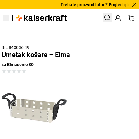
Trebate proizvod hitno? Pogledajte našu
Br.: 840036 49
Umetak košare – Elma
za Elmasonic 30