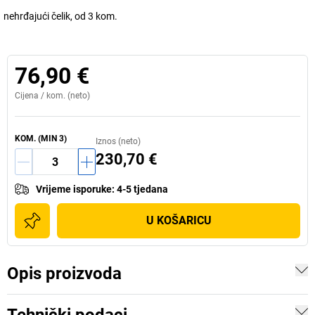
nehrđajući čelik, od 3 kom.
76,90 €
Cijena /
kom.
(neto)
KOM.
(MIN
3
)
Iznos (neto)
230,70 €
Vrijeme isporuke
:
4-5 tjedana
U KOŠARICU
Opis proizvoda