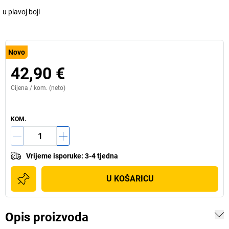
u plavoj boji
Novo
42,90 €
Cijena /
kom.
(neto)
KOM.
Vrijeme isporuke
:
3-4 tjedna
U KOŠARICU
Opis proizvoda