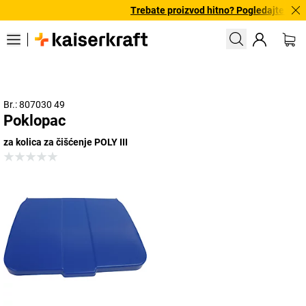
Trebate proizvod hitno? Pogledajte našu
Br.: 807030 49
Poklopac
za kolica za čišćenje POLY III