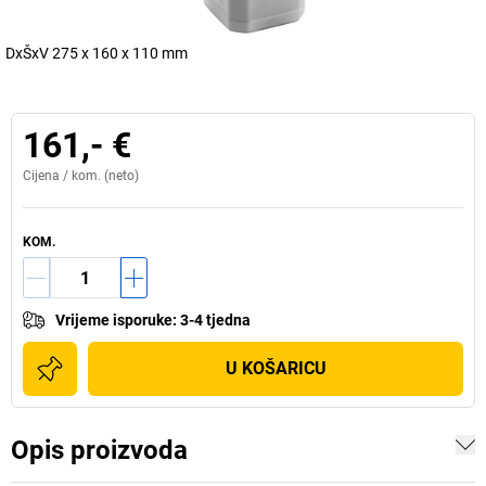
DxŠxV 275 x 160 x 110 mm
161,- €
Cijena /
kom.
(neto)
KOM.
Vrijeme isporuke
:
3-4 tjedna
U KOŠARICU
Opis proizvoda