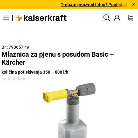
Trebate proizvod hitno? Pogledajte naš
Br.: 790657 49
Mlaznica za pjenu s posudom Basic –
Kärcher
količina potiskivanja 350 – 600 l/h