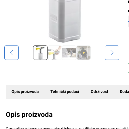
Opis proizvoda
Tehnički podaci
Održivost
Doda
Opis proizvoda
Opremljen robusnim osnovnim dijelom s izdržljivim premazom od nikl