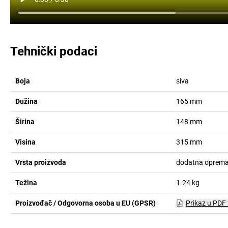
Tehnički podaci
Boja
siva
Dužina
165
mm
Širina
148
mm
Visina
315
mm
Vrsta proizvoda
dodatna oprema 
Težina
1.24
kg
Proizvođač / Odgovorna osoba u EU (GPSR)
Prikaz u PDF