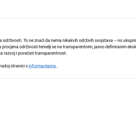
ja održivosti. To ne znači da nema nikakvih održivih svojstava – no ukupni
 procjena održivosti temelji se na transparentnim, jasno definiranim eko
za razvoj i povećati transparentnost.
 našoj stranici s
informacijama
.