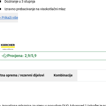
Doziranje u 3 stupnja
Izravno prebacivanje na visokotlačni mlaz
+
Prikaži više
Procjena: 2,9/5,9
tna oprema / rezervni dijelovi
Kombinacije
a, inovativna mlaznica za pjenu s posudom DUO Advanced 1 također je pr