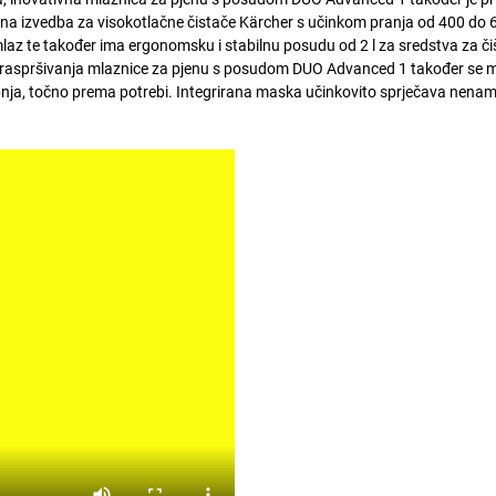
na izvedba za visokotlačne čistače Kärcher s učinkom pranja od 400 do 6
az te također ima ergonomsku i stabilnu posudu od 2 l za sredstva za či
ut raspršivanja mlaznice za pjenu s posudom DUO Advanced 1 također se 
tupnja, točno prema potrebi. Integrirana maska učinkovito sprječava nena