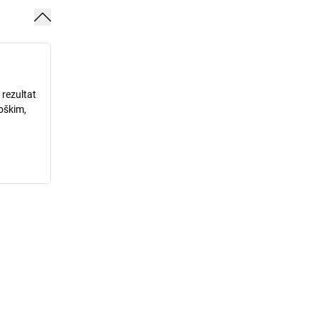
 rezultat
loškim,