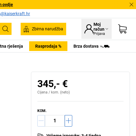
m ovdje
s@kaiserkraft.hr
Moj
Zbirna narudžba
račun
Pretraživanje
Prijava
tna rješenja
Rasprodaja %
Brza dostava ᯓ⛟
345,- €
Cijena /
kom.
(neto)
KOM.
Vrijeme isporuke
:
3-4 tjedna