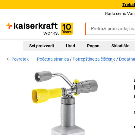
Trebat
Rado ćemo Vam 
Svi proizvodi
Ured
Pogon
Skladište
Povratak
Početna stranica
Potrepštine za čišćenje
Dodatna