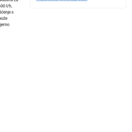
00 l/h,
šćenje s
može
mjerno