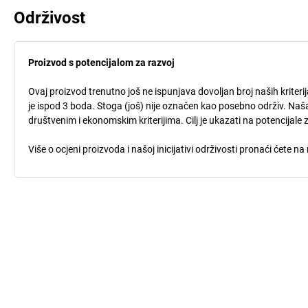
Održivost
Proizvod s potencijalom za razvoj
Ovaj proizvod trenutno još ne ispunjava dovoljan broj naših kriteri
je ispod 3 boda. Stoga (još) nije označen kao posebno održiv. Naša
društvenim i ekonomskim kriterijima. Cilj je ukazati na potencijale 
Više o ocjeni proizvoda i našoj inicijativi održivosti pronaći ćete na