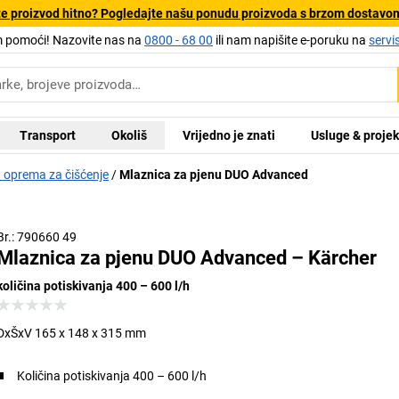
e proizvod hitno? Pogledajte našu ponudu proizvoda s brzom dostavo
pomoći! Nazovite nas na
0800 - 68 00
ili nam napišite e-poruku na
servi
Transport
Okoliš
Vrijedno je znati
Usluge & projek
 oprema za čišćenje
Mlaznica za pjenu DUO Advanced
Br.: 790660 49
Mlaznica za pjenu DUO Advanced – Kärcher
količina potiskivanja 400 – 600 l/h
DxŠxV 165 x 148 x 315 mm
Količina potiskivanja 400 – 600 l/h