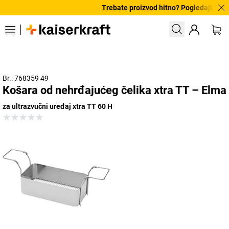
Trebate proizvod hitno? Pogledajte naš
Br.: 768359 49
Košara od nehrđajućeg čelika xtra TT – Elma
za ultrazvučni uređaj xtra TT 60 H