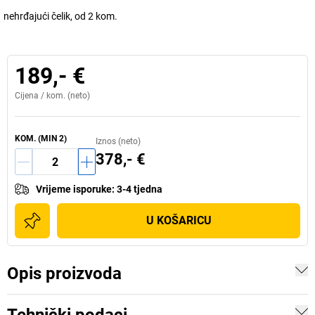
nehrđajući čelik, od 2 kom.
189,- €
Cijena /
kom.
(neto)
KOM.
(MIN
2
)
Iznos (neto)
378,- €
Vrijeme isporuke
:
3-4 tjedna
U KOŠARICU
Opis proizvoda