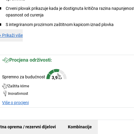
Crveni plovak prikazuje kada je dostignuta kritična razina napunjenosti
opasnost od curenja
S integriranom prozirnom zaštitnom kapicom iznad plovka
+
Prikaži više
Procjena održivosti:
Spremno za budućnost
Zaštita klime
Inovativnost
Više o procjeni
tna oprema / rezervni dijelovi
Kombinacije