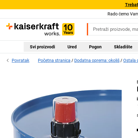
Trebat
Rado ćemo Vam 
Svi proizvodi
Ured
Pogon
Skladište
Povratak
Početna stranica
Dodatna oprema: okoliš
Ostala