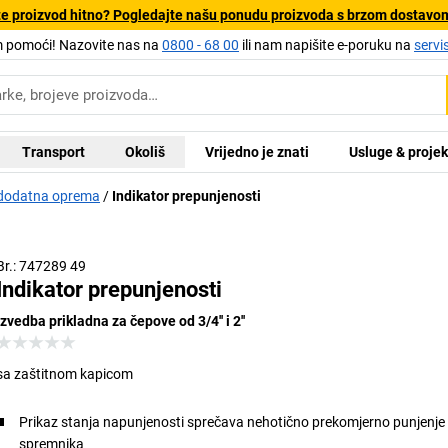
e proizvod hitno? Pogledajte našu ponudu proizvoda s brzom dostavo
pomoći! Nazovite nas na
0800 - 68 00
ili nam napišite e-poruku na
servi
Transport
Okoliš
Vrijedno je znati
Usluge & projek
 dodatna oprema
Indikator prepunjenosti
Br.: 747289 49
Indikator prepunjenosti
izvedba prikladna za čepove od 3/4'' i 2''
sa zaštitnom kapicom
Prikaz stanja napunjenosti sprečava nehotično prekomjerno punjenje 
spremnika