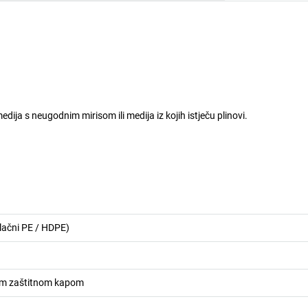
dija s neugodnim mirisom ili medija iz kojih istječu plinovi.
tlačni PE / HDPE)
om zaštitnom kapom