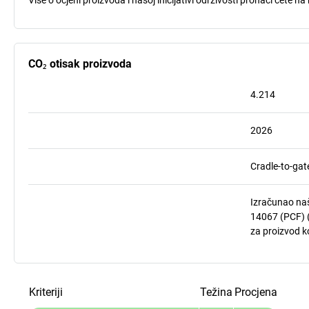
CO₂ otisak proizvoda
4.214
2026
Cradle-to-gat
Izračunao naš
14067 (PCF) (
za proizvod ko
Kriteriji
Težina
Procjena