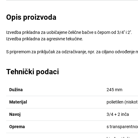
Opis proizvoda
Izvedba prikladna za uobičajene čelične bačve s čepom od 3/4'' i 2''.
Izvedba prikladna za agresivne tekućine.
S pripremom za priključak za odzračivanje, npr. za ciljano odvođenje me
Tehnički podaci
Dužina
245
mm
Materijal
polietilen (nisko
Navoj
3/4 + 2
inča
Oprema
s transparentn