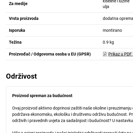
kiseline i lužine
Za medije
ulja
Vrsta proizvoda
dodatna oprema 
Isporuka
montirano
Težina
0.9
kg
Proizvođač / Odgovorna osoba u EU (GPSR)
Prikaz u PDF
Održivost
Proizvod spreman za budućnost
Ovaj proizvod aktivno doprinosi zaštiti naše okoline i preuzimanju 
podržava ekonomsku, ekološku i društvenu održivu budućnost. Procj
održivih i pravednih uvjeta za sadašnjost i budućnost? U nastavk
Više o ocjeni proizvoda i našoj inicijativi održivosti pronaći ćete n