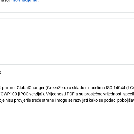
e
 partner GlobalChanger (GreenZero) u skladu s načelima ISO 14044 (LCA
GWP100 [IPCC verzija]). Vrijednosti PCF-a su prosječne vrijednosti speci
je nisu provjerile treće strane i mogu se razvijati kako se podaci poboljša