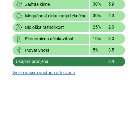
30%
5,9
Zaštita klime
30%
2,3
Mogućnost cirkuliranja tekućine
25%
2,0
Biološka raznolikost
10%
3,0
Ekonomična učinkovitost
5%
3,5
Inovativnost
Ukupna procjena
3,9
Više o našem pristupu održivosti