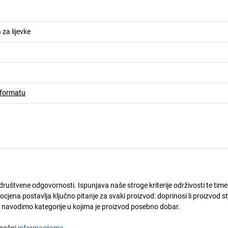
za lijevke
 formatu
društvene odgovornosti. Ispunjava naše stroge kriterije održivosti te time
ena postavlja ključno pitanje za svaki proizvod: doprinosi li proizvod s
u navodimo kategorije u kojima je proizvod posebno dobar.
a našoj
informacijama
.