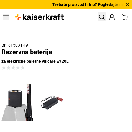
Trebate proizvod hitno? Pogledajte našu p
Br.: 815031 49
Rezervna baterija
za električne paletne viličare EY20L