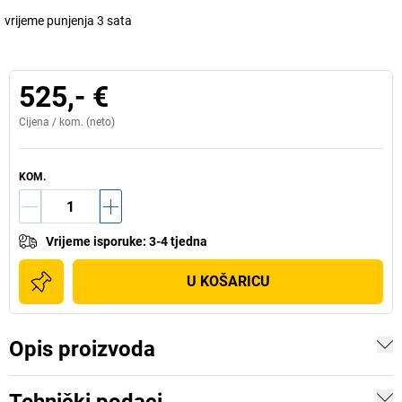
vrijeme punjenja 3 sata
525,- €
Cijena /
kom.
(neto)
KOM.
Vrijeme isporuke
:
3-4 tjedna
U KOŠARICU
Opis proizvoda