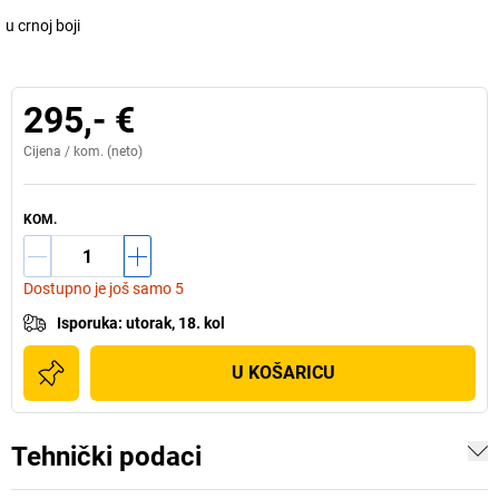
u crnoj boji
295,- €
Cijena /
kom.
(neto)
KOM.
Dostupno je još samo 5
Isporuka
:
utorak, 18. kol
U KOŠARICU
Tehnički podaci