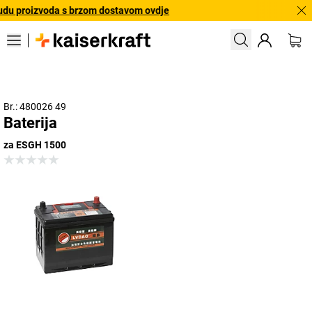
du proizvoda s brzom dostavom ovdje
Br.: 480026 49
Baterija
za ESGH 1500