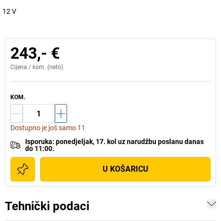
12 V
243,- €
Cijena /
kom.
(neto)
KOM.
Dostupno je još samo 11
Isporuka
:
ponedjeljak, 17. kol
uz
narudžbu poslanu danas
do 11:00.
U KOŠARICU
Tehnički podaci