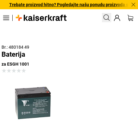
Trebate proizvod hitno? Pogledajte našu ponudu proizvoda s brzo
Br.: 480184 49
Baterija
za ESGH 1001