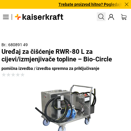
Trebate proizvod hitno? Pogledajte naš
Br.: 680891 49
Uređaj za čišćenje RWR-80 L za
cijevi/izmjenjivače topline – Bio-Circle
pomična izvedba / izvedba spremna za priključivanje