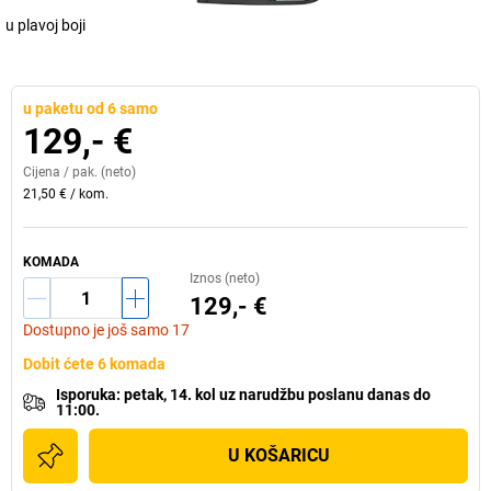
u plavoj boji
u paketu od 6 samo
129,- €
Cijena /
pak.
(neto)
21,50 €
/
kom.
KOMADA
Iznos (neto)
129,- €
Dostupno je još samo 17
Dobit ćete 6 komada
Isporuka
:
petak, 14. kol
uz
narudžbu poslanu danas do
11:00.
U KOŠARICU