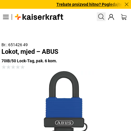
Trebate proizvod hitno? Pogledajte našu
Br.: 651426 49
Lokot, mjed – ABUS
70IB/50 Lock-Tag, pak. 6 kom.