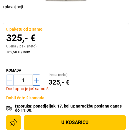
u plavoj boji
u paketu od 2 samo
325,- €
Cijena /
pak.
(neto)
162,50 €
/
kom.
KOMADA
Iznos (neto)
325,- €
Dostupno je još samo 5
Dobit ćete 2 komada
Isporuka
:
ponedjeljak, 17. kol
uz
narudžbu poslanu danas
do 11:00.
U KOŠARICU