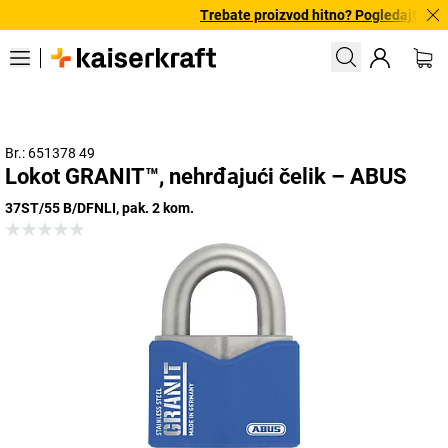
Trebate proizvod hitno? Pogledajte naš
Br.: 651378 49
Lokot GRANIT™, nehrđajući čelik – ABUS
37ST/55 B/DFNLI, pak. 2 kom.