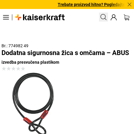
Trebate proizvod hitno? Pogledajte našu
Br.: 774982 49
Dodatna sigurnosna žica s omčama – ABUS
izvedba presvučena plastikom