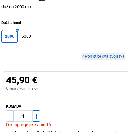
dužina 2000 mm
Dužina
[
mm
]
2000
5000
×
Poništite sva svojstva
45,90 €
Cijena /
kom.
(neto)
KOMADA
Dostupno je još samo 16