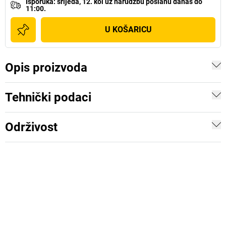
Isporuka
:
srijeda, 12. kol
uz
narudžbu poslanu danas do
11:00.
U KOŠARICU
Opis proizvoda
Tehnički podaci
Održivost