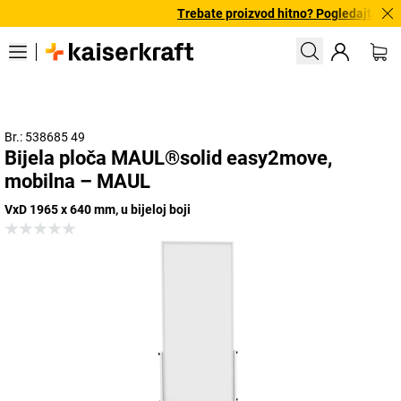
Trebate proizvod hitno? Pogledajte naš
Br.: 538685 49
Bijela ploča MAUL®solid easy2move,
mobilna – MAUL
VxD 1965 x 640 mm, u bijeloj boji