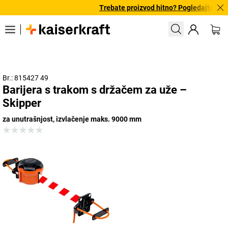
Trebate proizvod hitno? Pogledajte našu
Br.: 815427 49
Barijera s trakom s držačem za uže –
Skipper
za unutrašnjost, izvlačenje maks. 9000 mm