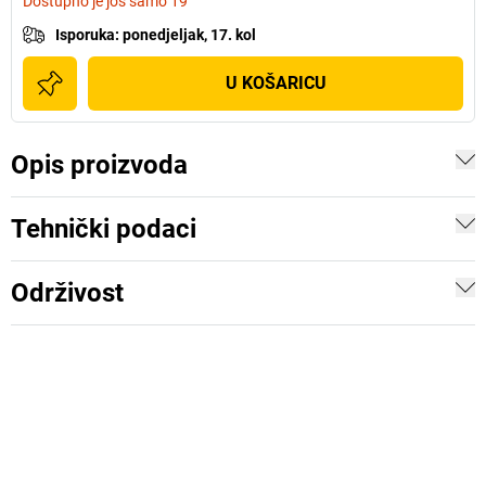
Dostupno je još samo 19
Isporuka
:
ponedjeljak, 17. kol
U KOŠARICU
Opis proizvoda
Tehnički podaci
Održivost