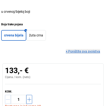
u crvenoj/bijeloj boji
Boja trake pojasa
crvena bijela
žuta crna
×
Poništite sva svojstva
133,- €
Cijena /
kom.
(neto)
KOM.