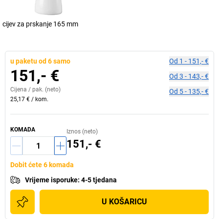
cijev za prskanje 165 mm
u paketu od 6 samo
Od
1
-
151,- €
151,- €
Od
3
-
143,- €
Cijena /
pak.
(neto)
Od
5
-
135,- €
25,17 €
/
kom.
KOMADA
Iznos (neto)
151,- €
Dobit ćete 6 komada
Vrijeme isporuke
:
4-5 tjedana
U KOŠARICU