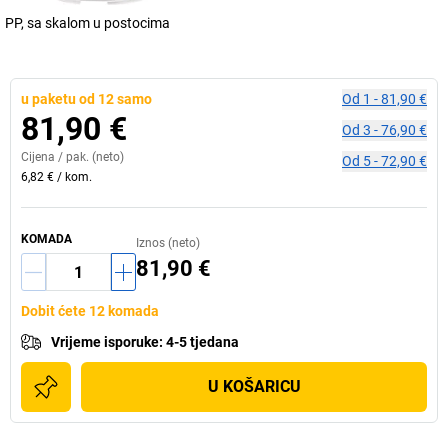
PP, sa skalom u postocima
u paketu od 12 samo
Od
1
-
81,90 €
81,90 €
Od
3
-
76,90 €
Cijena /
pak.
(neto)
Od
5
-
72,90 €
6,82 €
/
kom.
KOMADA
Iznos (neto)
81,90 €
Dobit ćete 12 komada
Vrijeme isporuke
:
4-5 tjedana
U KOŠARICU