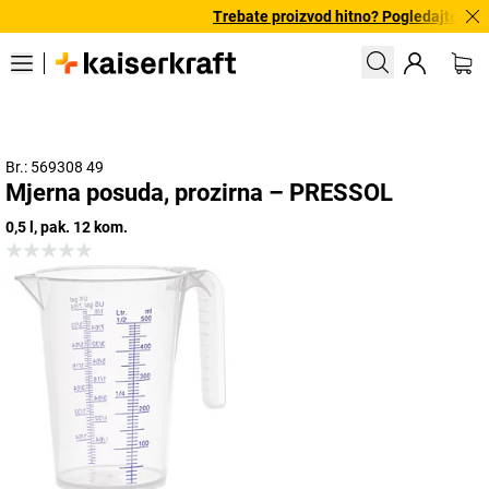
Trebate proizvod hitno? Pogledajte našu
Br.: 569308 49
Mjerna posuda, prozirna – PRESSOL
0,5 l, pak. 12 kom.