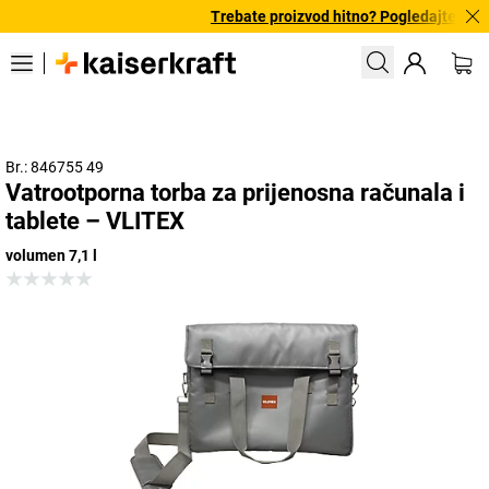
Trebate proizvod hitno? Pogledajte našu
Br.: 846755 49
Vatrootporna torba za prijenosna računala i
tablete – VLITEX
volumen 7,1 l