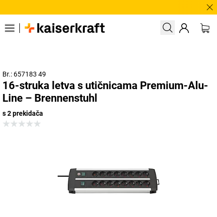
Treb
Br.: 657183 49
16-struka letva s utičnicama Premium-Alu-
Line – Brennenstuhl
s 2 prekidača