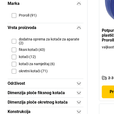
Marka
Proroll (91)
Vrsta proizvoda
Potpun
plasti
dodatna oprema za kotače za aparate
Proroll
(2)
valjkast
fiksni kotači (43)
kotači (12)
kotači za namještaj (6)
okretni kotači (71)
2-3
Održivost
Pr
Dimenzija ploče fiksnog kotača
Dimenzija ploče okretnog kotača
Konstrukcija