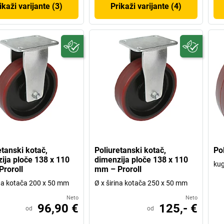
ikaži varijante (3)
Prikaži varijante (4)
etanski kotač,
Poliuretanski kotač,
Pol
ija ploče 138 x 110
dimenzija ploče 138 x 110
kug
roroll
mm – Proroll
ina kotača 200 x 50 mm
Ø x širina kotača 250 x 50 mm
Neto
Neto
96,90 €
125,- €
od
od