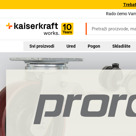
Trebat
Rado ćemo Vam 
Svi proizvodi
Ured
Pogon
Skladište