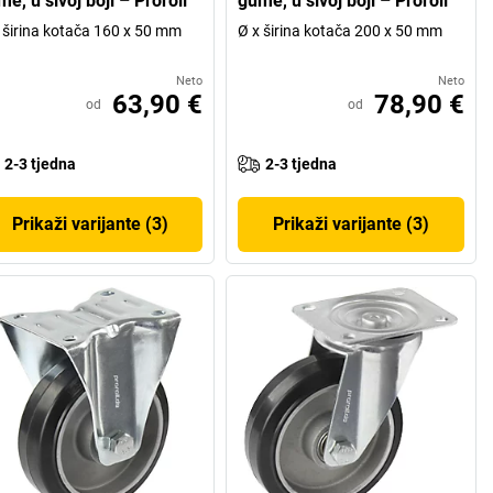
e, u sivoj boji – Proroll
gume, u sivoj boji – Proroll
 širina kotača 160 x 50 mm
Ø x širina kotača 200 x 50 mm
Neto
Neto
63,90 €
78,90 €
od
od
2-3 tjedna
2-3 tjedna
Prikaži varijante (3)
Prikaži varijante (3)