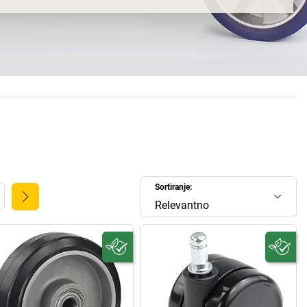
. Od čistog trgovca proroll je brzo prerastao u proizvođača
 u Aziji i Europi. Pojedini dijelovi uvijek se proizvode ondje
i: Kina je tako vrlo dobra u obradi metala, Poljska u izradi
 cijela Istočna Europa pomaže u daljnjoj obradi. Budući da se
vodna sredstva i njihova ispitivanja stalno poboljšavaju,
postavljaju se i nova mjerila kvalitete.
o koristi od tih mjerila! U
proroll trgovini kotačima
pronaći
tače za transport
i
kotače za stolice
: PU kotače, kotače od
rmoplastične kotače od elastomera, s kugličnim ležajevima,
 aluminijskim naplatcima. Kupite nove ili dopunite svoje
će zalihe pa će i kod Vas sve ići kao podmazano.
Sortiranje:
Relevantno