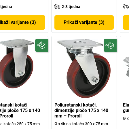
 tjedna
2-3 tjedna
ikaži varijante (3)
Prikaži varijante (3)
etanski kotači,
Poliuretanski kotači,
El
ije ploče 175 x 140
dimenzije ploče 175 x 140
gum
roroll
mm – Proroll
Ø x
ina kotača 250 x 75 mm
Ø x širina kotača 300 x 75 mm