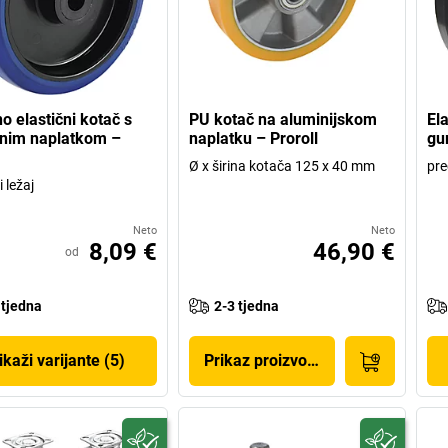
o elastični kotač s
PU kotač na aluminijskom
El
čnim naplatkom –
naplatku – Proroll
gum
Ø x širina kotača 125 x 40 mm
pre
i ležaj
Neto
Neto
8,09 €
46,90 €
od
 tjedna
2-3 tjedna
ikaži varijante (5)
Prikaz proizvoda