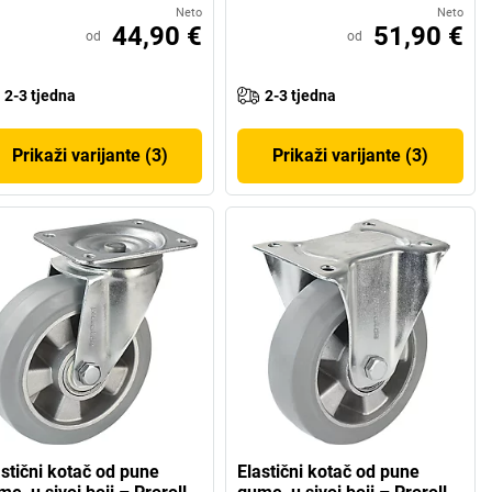
Neto
Neto
44,90 €
51,90 €
od
od
2-3 tjedna
2-3 tjedna
Prikaži varijante (3)
Prikaži varijante (3)
astični kotač od pune
Elastični kotač od pune