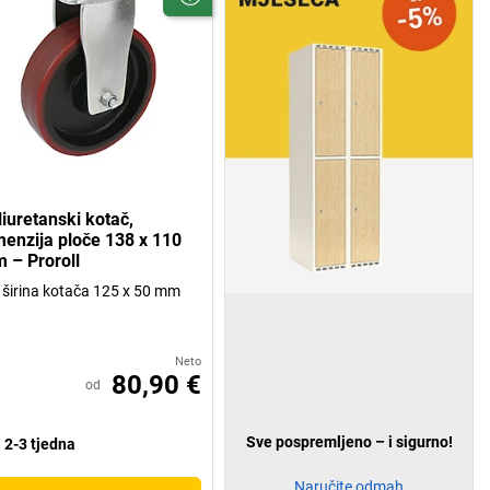
liuretanski kotač,
menzija ploče 138 x 110
 – Proroll
 širina kotača 125 x 50 mm
Neto
80,90 €
od
Sve pospremljeno – i sigurno!
2-3 tjedna
Naručite odmah