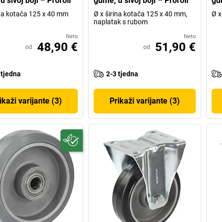
 sivoj boji – Proroll
gume, u sivoj boji – Proroll
gum
ina kotača 125 x 40 mm
Ø x širina kotača 125 x 40 mm,
Ø x
naplatak s rubom
Neto
Neto
48,90 €
51,90 €
od
od
 tjedna
2-3 tjedna
ikaži varijante (3)
Prikaži varijante (3)