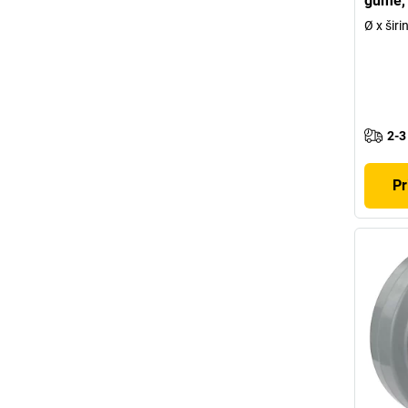
gume, u
Ø x šir
2-3
Pr