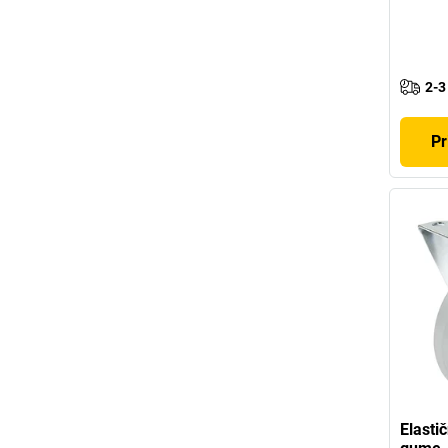
2-3
Pr
Elasti