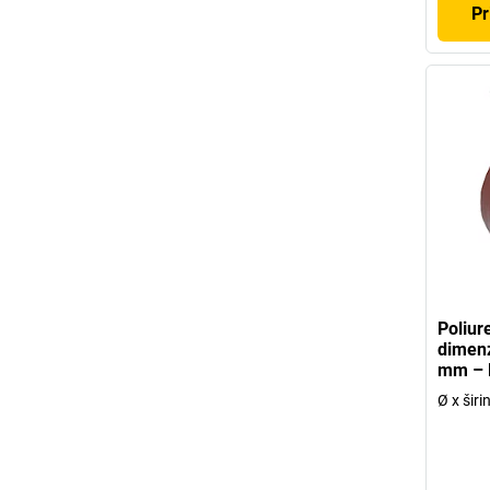
Pr
Poliur
dimenz
mm – P
Ø x šir