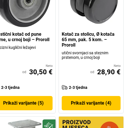
astični kotač od pune
Kotač za stolicu, Ø kotača
e, u crnoj boji – Proroll
65 mm, pak. 5 kom. –
Proroll
cizni kuglični ležajevi
utični svornjaci sa steznim
prstenom, u crnoj boji
Neto
Neto
30,50 €
28,90 €
od
od
2-3 tjedna
2-3 tjedna
Prikaži varijante (5)
Prikaži varijante (4)