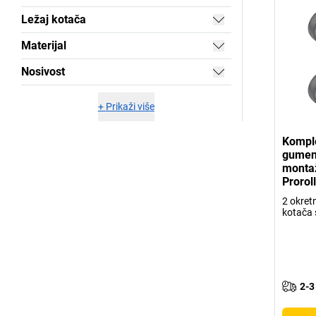
Ležaj kotača
Materijal
Nosivost
+
Prikaži više
Komple
gumeni
monta
Proroll
2 okret
kotača
2-3