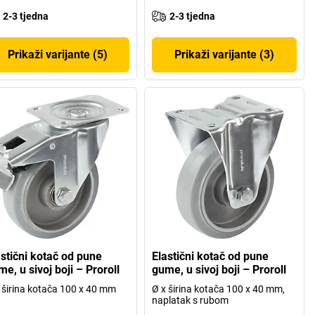
2-3 tjedna
2-3 tjedna
Prikaži varijante (5)
Prikaži varijante (3)
astični kotač od pune
Elastični kotač od pune
e, u sivoj boji – Proroll
gume, u sivoj boji – Proroll
 širina kotača 100 x 40 mm
Ø x širina kotača 100 x 40 mm,
naplatak s rubom