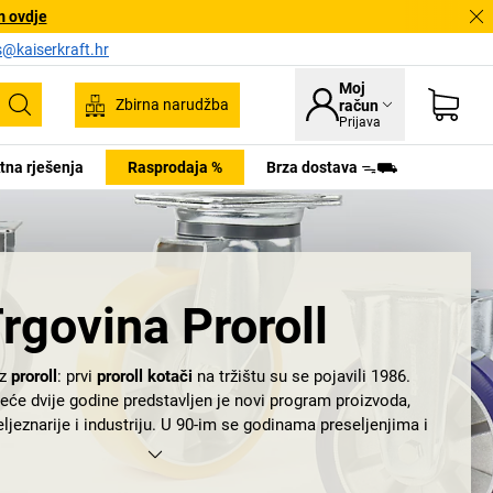
m ovdje
s@kaiserkraft.hr
Moj
Zbirna narudžba
račun
Pretraživanje
Prijava
tna rješenja
Rasprodaja %
Brza dostava ᯓ⛟
rgovina Proroll
uz
proroll
: prvi
proroll kotači
na tržištu su se pojavili 1986.
deće dvije godine predstavljen je novi program proizvoda,
ljeznarije i industriju. U 90-im se godinama preseljenjima i
e povećao samo proroll nego i ponuda.
Kotači za uredske
kotači za namještaj koji se jednostavno montiraju sada su