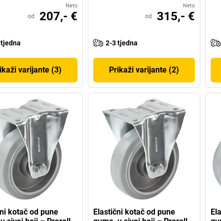
Neto
Neto
207,- €
315,- €
od
od
 tjedna
2-3 tjedna
ikaži varijante (3)
Prikaži varijante (2)
čni kotač od pune
Elastični kotač od pune
El