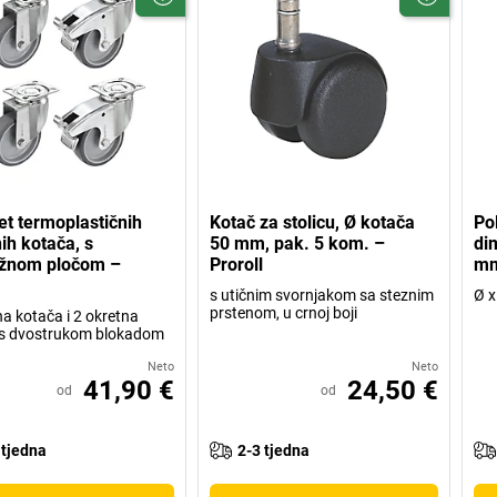
t termoplastičnih
Kotač za stolicu, Ø kotača
Po
h kotača, s
50 mm, pak. 5 kom. –
di
žnom pločom –
Proroll
mm
s utičnim svornjakom sa steznim
Ø x
prstenom, u crnoj boji
na kotača i 2 okretna
 s dvostrukom blokadom
Neto
Neto
41,90 €
24,50 €
od
od
 tjedna
2-3 tjedna