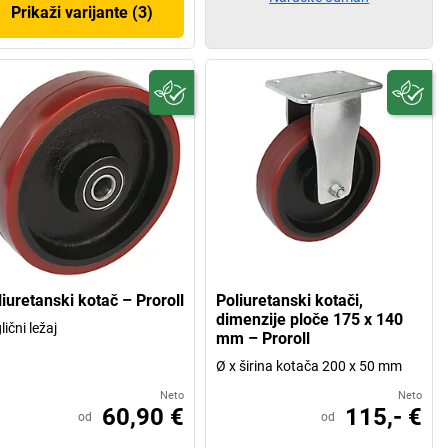
Prikaži varijante (3)
iuretanski kotač – Proroll
Poliuretanski kotači,
dimenzije ploče 175 x 140
lični ležaj
mm – Proroll
Ø x širina kotača 200 x 50 mm
Neto
Neto
60,90 €
115,- €
od
od