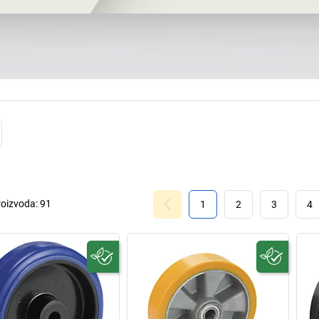
također dio ponude
te sada proizvodi
gdje rade ekspert
preciznih alata, a
korištena proiz
Mi i Vi danas imam
ćete vrhunske
ko
čiste gume ili te
plastičnim ili
postoje
roizvoda:
91
1
2
3
4