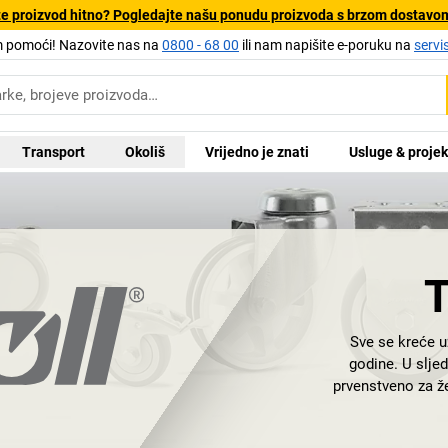
e proizvod hitno? Pogledajte našu ponudu proizvoda s brzom dostavo
pomoći! Nazovite nas na
0800 - 68 00
ili nam napišite e-poruku na
servi
Transport
Okoliš
Vrijedno je znati
Usluge & projek
T
Sve se kreće 
godine. U slje
prvenstveno za že
dogradnjama nij
stolice
i drugi 