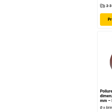
2-3
Pr
Poliur
dimenz
mm – P
Ø x šir