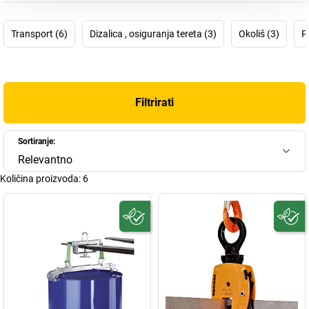
godine, prije dobrih 400 godina, potječe najstariji dokaz radionice
za izradu užadi obitelji Pfeifer u Memmingenu. Ali o hidrauličnim
Transport (6)
Dizalica , osiguranja tereta (3)
Okoliš (3)
P
dizalicama ili
trakama za podizanje
tada još nitko nije razmišljao:
naraštajima se prenosila umjetnost proizvodnje i obrade užadi od
kudjelje, sve dok 1949. godine konačno nisu započeli s
konfekcijskom proizvodnjom. Kasnije se iz obrta za izradu užadi s
tadašnja dva zaposlenika ubrzo razvilo veliko industrijsko
Filtrirati
postrojenje. Najkasnije oko 1990. godine sve jača globalizacija
pokazala je svoje posljedice, a ovo obiteljsko poduzeće koje
Sortiranje:
vlasnici vode sada već u 12. naraštaju preraslo je u globalnog
Relevantno
igrača na međunarodnom tržištu.
Količina proizvoda:
6
A sve i dalje ukazuje na ekspanziju: najviše se izvoze
Pfeifer lanci
i
Pfeifer užad
, a više od 50% prometa ostvaruje se izvan Njemačke,
tvrtke-kćeri i servisni centri rašireni su diljem svijeta. Ali i kod kuće
Pfeifer sve više raste, pa je 2008. godine matični pogon u
Memmingenu povećan za 40%.
Vidite: Pfeifer nikako ne možete zaobići. Pronađite sada ovdje u
trgovini svoje nove Pfeifer lance, Pfeifer užad i brojne druge stvari!