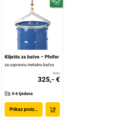
Kliješta za bačve – Pfeifer
za uspravnu metalnu bačvu
Neto
325,- €
5-6 tjedana
Prikaz proizvoda