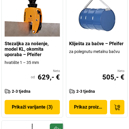
Stezaljka za nošenje,
Kliješta za bačve – Pfeifer
model KL, okomita
za polegnutu metalnu bačvu
uporaba – Pfeifer
hvatište 1 – 35 mm
Neto
Neto
629,- €
505,- €
od
2-3 tjedna
2-3 tjedna
Prikaži varijante (3)
Prikaz proizvoda