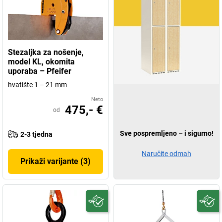
Stezaljka za nošenje,
model KL, okomita
uporaba – Pfeifer
hvatište 1 – 21 mm
Neto
475,- €
od
Sve pospremljeno – i sigurno!
2-3 tjedna
Naručite odmah
Prikaži varijante (3)