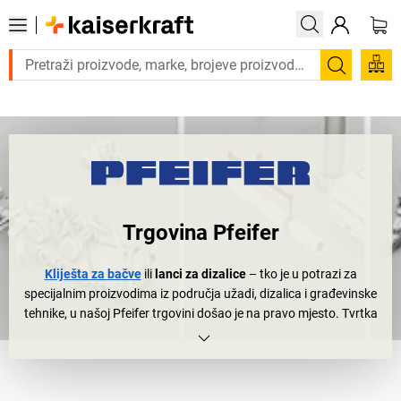
Trebate proizvod hitno? Pogledajte našu p
Pretraži
Trgovina Pfeifer
Kliješta za bačve
ili
lanci za dizalice
– tko je u potrazi za
specijalnim proizvodima iz područja užadi, dizalica i građevinske
tehnike, u našoj Pfeifer trgovini došao je na pravo mjesto. Tvrtka
Pfeifer Seil- und Hebetechnik GmbH u svojem se području smatra
apsolutno vodećom na tržištu;
Pfeifer tehnika za dizanje
i
Pfeifer
užad
poznati su i cijenjeni diljem svijeta. Iza međunarodnog
uspjeha krije se bavarska stabilnost i tradicija. Još iz 1579.