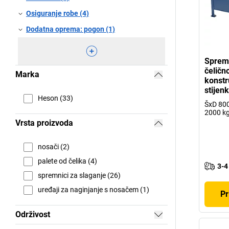
Osiguranje robe (4)
Dodatna oprema: pogon (1)
Spremn
čeličn
Marka
konstr
stijen
Heson (33)
ŠxD 800
2000 k
Vrsta proizvoda
nosači (2)
palete od čelika (4)
3-4
spremnici za slaganje (26)
uređaji za naginjanje s nosačem (1)
Pr
Održivost