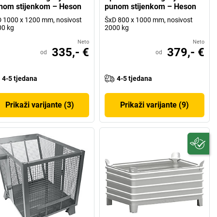
nom stijenkom – Heson
punom stijenkom – Heson
 1000 x 1200 mm, nosivost
ŠxD 800 x 1000 mm, nosivost
00 kg
2000 kg
Neto
Neto
335,- €
379,- €
od
od
4-5 tjedana
4-5 tjedana
Prikaži varijante (3)
Prikaži varijante (9)