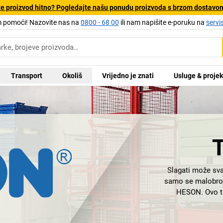
e proizvod hitno? Pogledajte našu ponudu proizvoda s brzom dostavo
pomoći! Nazovite nas na
0800 - 68 00
ili nam napišite e-poruku na
servi
Transport
Okoliš
Vrijedno je znati
Usluge & projek
Slagati može svat
samo se malobrojn
HESON. Ovo tr
povezano s prof
spremnike za 