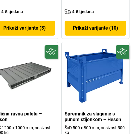
4-5 tjedana
4-5 tjedana
Prikaži varijante (3)
Prikaži varijante (10)
lična ravna paleta –
Spremnik za slaganje s
son
punom stijenkom – Heson
 1200 x 1000 mm, nosivost
ŠxD 500 x 800 mm, nosivost 500
00 kg
kg