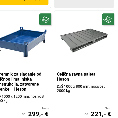
remnik za slaganje od
Čelična ravna paleta –
ličnog lima, niska
Heson
nstrukcija, zatvorene
DxŠ 1000 x 800 mm, nosivost
ijenke – Heson
2000 kg
 1000 x 1200 mm, nosivost
00 kg
Neto
Neto
299,- €
221,- €
od
od