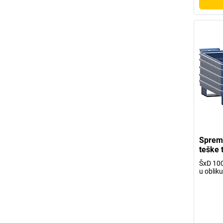
Spremn
teške 
ŠxD 10
u obliku