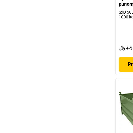
punom
ŠxD 500
1000 k
4-5
Pr