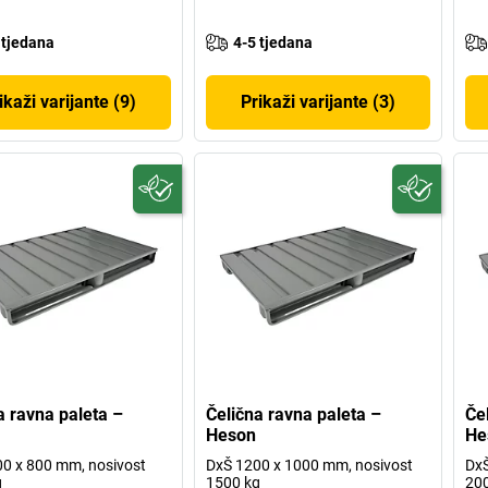
 tjedana
4-5 tjedana
ikaži varijante (9)
Prikaži varijante (3)
a ravna paleta –
Čelična ravna paleta –
Če
Heson
He
0 x 800 mm, nosivost
DxŠ 1200 x 1000 mm, nosivost
DxŠ
g
1500 kg
20