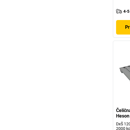
4-5
Pr
Čeličn
Heson
DxŠ 120
2000 k