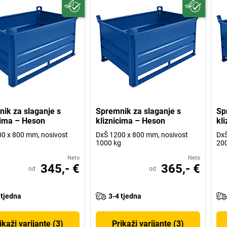
ik za slaganje s
Spremnik za slaganje s
Sp
cima – Heson
kliznicima – Heson
kl
0 x 800 mm, nosivost
DxŠ 1200 x 800 mm, nosivost
DxŠ
1000 kg
20
Neto
Neto
345,- €
365,- €
od
od
 tjedna
3-4 tjedna
ikaži varijante (3)
Prikaži varijante (3)