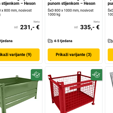
 stijenkom – Heson
punom stijenkom – Heson
pu
 x 800 mm, nosivost
ŠxD 800 x 1000 mm, nosivost
ŠxD
g
1000 kg
10
Neto
Neto
231,- €
335,- €
od
od
 tjedana
4-5 tjedana
ikaži varijante (9)
Prikaži varijante (3)