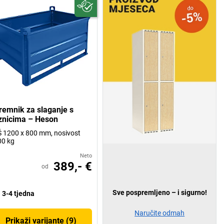
remnik za slaganje s
iznicima – Heson
 1200 x 800 mm, nosivost
00 kg
Neto
389,- €
od
Sve pospremljeno – i sigurno!
3-4 tjedna
Naručite odmah
Prikaži varijante (9)