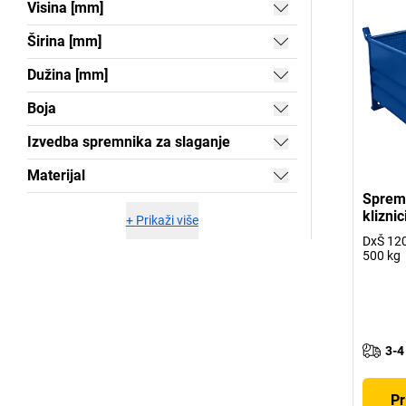
Visina [mm]
Širina [mm]
Dužina [mm]
Boja
Izvedba spremnika za slaganje
Materijal
Spremn
klizni
+
Prikaži više
DxŠ 120
500 kg
3-4
Pr