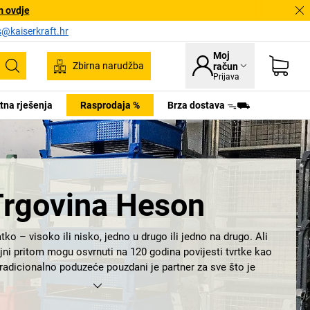
m ovdje
s@kaiserkraft.hr
Moj
Zbirna narudžba
račun
Pretraživanje
Prijava
tna rješenja
Rasprodaja %
Brza dostava ᯓ⛟
Trgovina Heson
ko – visoko ili nisko, jedno u drugo ili jedno na drugo. Ali
i pritom mogu osvrnuti na 120 godina povijesti tvrtke kao
adicionalno poduzeće pouzdani je partner za sve što je
esionalnim slaganjem. Otkrijte ovdje, na primjer, robusne
slaganje
od čeličnog lima s kliznicima. Ili
spremnike za