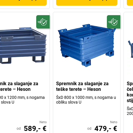
ik za slaganje za
Spremnik za slaganje za
Sp
terete – Heson
teške terete – Heson
če
ko
00 x 1200 mm, s nogama
ŠxD 800 x 1000 mm, s nogama u
st
 slova U
obliku slova U
ŠxD
20
Neto
Neto
589,- €
479,- €
od
od