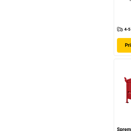
4-5
Pri
Spremn