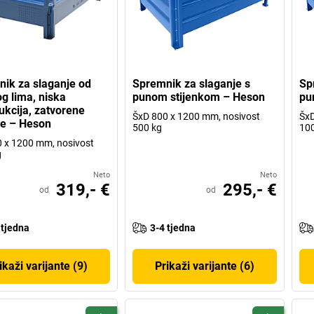
ik za slaganje od
Spremnik za slaganje s
Sp
og lima, niska
punom stijenkom – Heson
pu
ukcija, zatvorene
ŠxD 800 x 1200 mm, nosivost
ŠxD
ke – Heson
500 kg
10
 x 1200 mm, nosivost
g
Neto
Neto
319,- €
295,- €
od
od
 tjedna
3-4 tjedna
ikaži varijante (9)
Prikaži varijante (6)