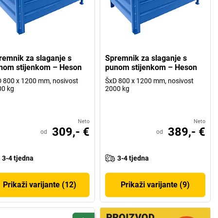
remnik za slaganje s
Spremnik za slaganje s
nom stijenkom – Heson
punom stijenkom – Heson
 800 x 1200 mm, nosivost
ŠxD 800 x 1200 mm, nosivost
00 kg
2000 kg
Neto
Neto
309,- €
389,- €
od
od
3-4 tjedna
3-4 tjedna
Prikaži varijante (12)
Prikaži varijante (9)