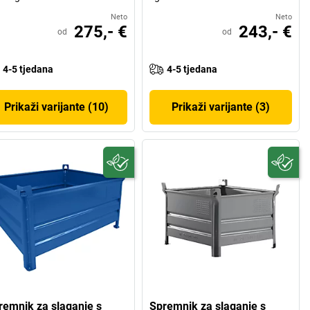
Neto
Neto
275,- €
243,- €
od
od
4-5 tjedana
4-5 tjedana
Prikaži varijante (10)
Prikaži varijante (3)
remnik za slaganje s
Spremnik za slaganje s