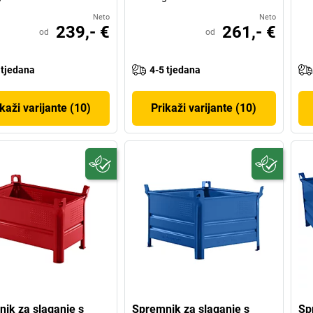
Neto
Neto
239,- €
261,- €
od
od
 tjedana
4-5 tjedana
kaži varijante (10)
Prikaži varijante (10)
ik za slaganje s
Spremnik za slaganje s
Sp