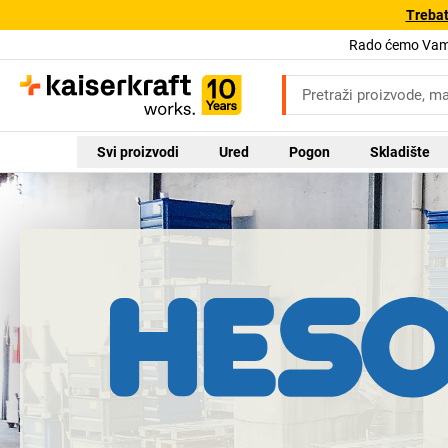
Trebat
Rado ćemo Vam 
Svi proizvodi
Ured
Pogon
Skladište