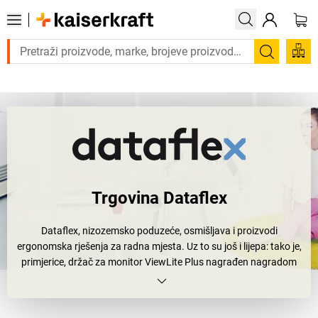
Trebate proizvod hitno? Pogledajte našu ponudu proizvoda s brzo
Pretraži
Trgovina Dataflex
Dataflex, nizozemsko poduzeće, osmišljava i proizvodi
ergonomska rješenja za radna mjesta. Uz to su još i lijepa: tako je,
primjerice, držač za monitor ViewLite Plus nagrađen nagradom
A'Design Gold Award za konstrukciju i tehnički dizajn. Nije to samo
dokaz inovativne snage poduzeća nego i toga da su držači za
monitore daleko važniji nego što se misli. Karakteristična svojstva