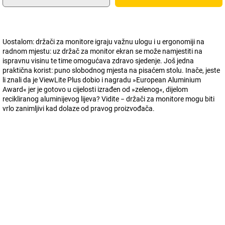
Uostalom: držači za monitore igraju važnu ulogu i u ergonomiji na
radnom mjestu: uz držač za monitor ekran se može namjestiti na
ispravnu visinu te time omogućava zdravo sjedenje. Još jedna
praktična korist: puno slobodnog mjesta na pisaćem stolu. Inače, jeste
li znali da je ViewLite Plus dobio i nagradu »European Aluminium
Award« jer je gotovo u cijelosti izrađen od »zelenog«, dijelom
recikliranog aluminijevog lijeva? Vidite − držači za monitore mogu biti
vrlo zanimljivi kad dolaze od pravog proizvođača.