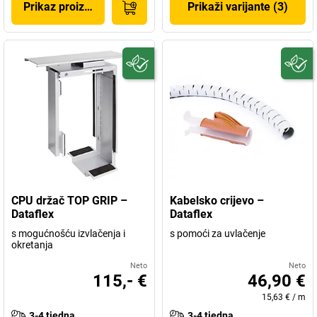
Prikaz proizvoda
Prikaži varijante (3)
CPU držač TOP GRIP –
Kabelsko crijevo –
Dataflex
Dataflex
s mogućnošću izvlačenja i
s pomoći za uvlačenje
okretanja
Neto
Neto
115,- €
46,90 €
15,63 €
/
m
3-4 tjedna
3-4 tjedna