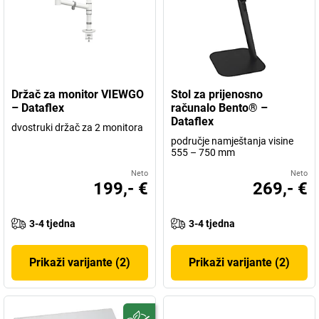
Držač za monitor VIEWGO
Stol za prijenosno
– Dataflex
računalo Bento® –
Dataflex
dvostruki držač za 2 monitora
područje namještanja visine
555 – 750 mm
Neto
Neto
199,- €
269,- €
3-4 tjedna
3-4 tjedna
Prikaži varijante (2)
Prikaži varijante (2)