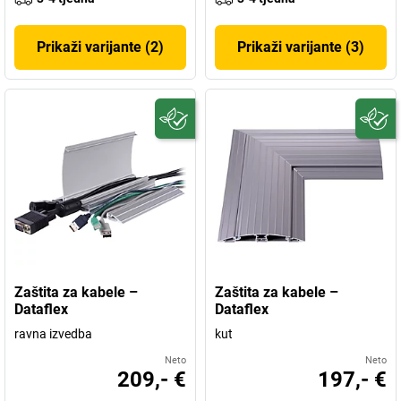
Prikaži varijante (2)
Prikaži varijante (3)
Zaštita za kabele –
Zaštita za kabele –
Dataflex
Dataflex
ravna izvedba
kut
Neto
Neto
209,- €
197,- €