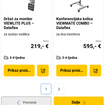
Držač za monitor
Konferencijska kolica
VIEWLITE PLUS –
VIEWMATE COMBO –
Dataflex
Dataflex
za sustav vodilica
za dva monitora
Neto
Neto
219,- €
595,- €
3-4 tjedna
3-4 tjedna
Prikaz proizvoda
Prikaz proizvoda
1
2
Dalje
Povratak