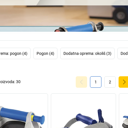
industriju s as
Pogon s 
U svojoj online
marke Bohle. Ov
pomagalima za no
po
ema: pogon (4)
Pogon (4)
Dodatna oprema: okoliš (3)
Doda
roizvoda:
30
1
2