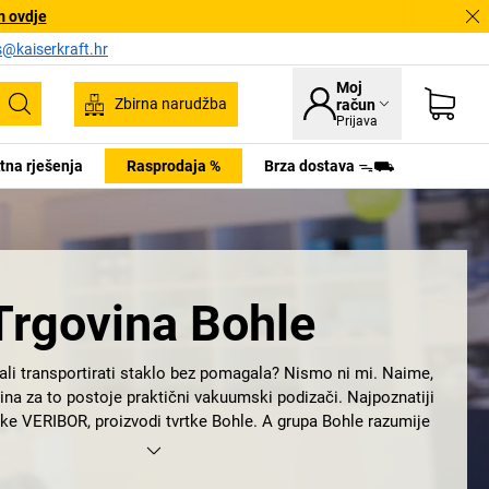
m ovdje
s@kaiserkraft.hr
Moj
Zbirna narudžba
račun
Pretraživanje
Prijava
tna rješenja
Rasprodaja %
Brza dostava ᯓ⛟
Trgovina Bohle
ali transportirati staklo bez pomagala? Nismo ni mi. Naime,
ina za to postoje praktični vakuumski podizači. Najpoznatiji
rke VERIBOR, proizvodi tvrtke Bohle. A grupa Bohle razumije
Ono što je 1923. godine započelo s rezalom za staklo s
žepne nožiće, danas je ponuđač proizvoda za staklarsku