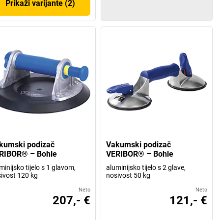
Prikaži varijante (2)
kumski podizač
Vakumski podizač
RIBOR® – Bohle
VERIBOR® – Bohle
minijsko tijelo s 1 glavom,
aluminijsko tijelo s 2 glave,
ivost 120 kg
nosivost 50 kg
Neto
Neto
207,- €
121,- €