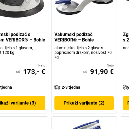
ski podizač s
Vakumski podizač
Zg
m VERIBOR® – Bohle
VERIBOR® – Bohle
s 
o tijelo s 1 glavom,
aluminijsko tijelo s 2 glave s
nos
t 120 kg
poprečnom drškom, nosivost 70
kg
Neto
Neto
173,- €
91,90 €
od
od
 tjedna
2-3 tjedna
ikaži varijante (3)
Prikaži varijante (2)