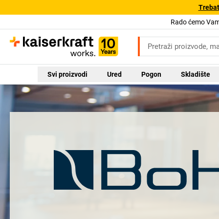
Trebat
Rado ćemo Vam 
Svi proizvodi
Ured
Pogon
Skladište