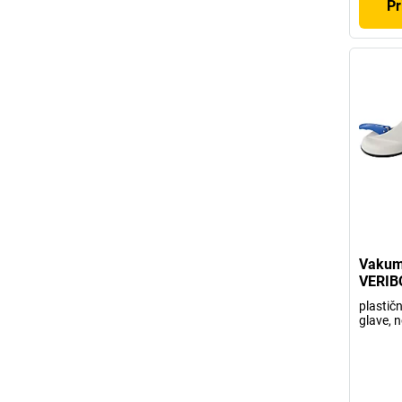
Pr
Vakum
VERIB
plastičn
glave, 