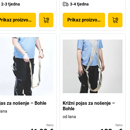
2-3 tjedna
3-4 tjedna
Prikaz proizvoda
Prikaz proizvoda
jas za nošenje – Bohle
Križni pojas za nošenje –
Bohle
lana
od lana
Neto
Neto