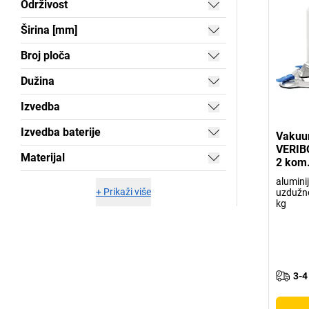
Održivost
Širina [mm]
Broj ploča
Dužina
Izvedba
Izvedba baterije
Vakuu
VERIB
Materijal
2 kom.
aluminij
+
Prikaži više
uzdužno
kg
3-4