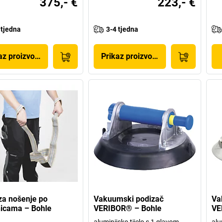
375,- €
223,- €
 tjedna
3-4 tjedna
az proizvoda
Prikaz proizvoda
za nošenje po
Vakuumski podizač
Va
icama – Bohle
VERIBOR® – Bohle
VE
aluminijsko tijelo s 1 glavom,
alu