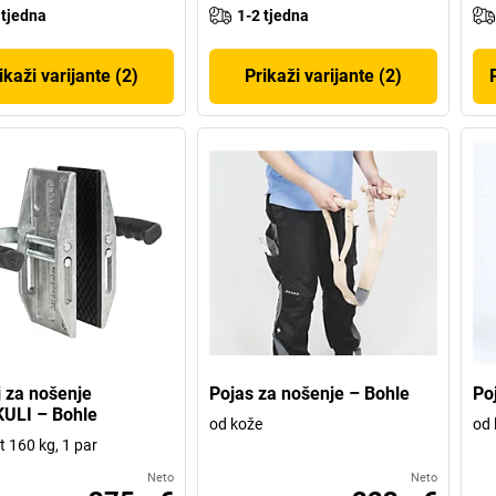
 tjedna
1-2 tjedna
ikaži varijante (2)
Prikaži varijante (2)
 za nošenje
Pojas za nošenje – Bohle
Po
ULI – Bohle
od kože
od 
t 160 kg, 1 par
Neto
Neto