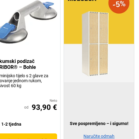
kumski podizač
RIBOR® – Bohle
minijsko tijelo s 2 glave za
ovanje jednom rukom,
ivost 60 kg
Neto
93,90 €
od
Sve pospremljeno – i sigurno!
1-2 tjedna
Naručite odmah