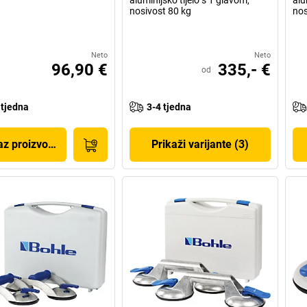
nosivost 80 kg
nos
Neto
Neto
96,90 €
335,- €
od
 tjedna
3-4 tjedna
az proizvoda
Prikaži varijante (3)