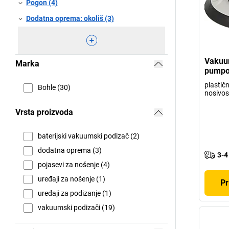
Pogon (4)
Dodatna oprema: okoliš (3)
Vakuum
Marka
pumpo
plastičn
Bohle (30)
nosivos
Vrsta proizvoda
baterijski vakuumski podizač (2)
dodatna oprema (3)
3-4
pojasevi za nošenje (4)
uređaji za nošenje (1)
Pr
uređaji za podizanje (1)
vakuumski podizači (19)