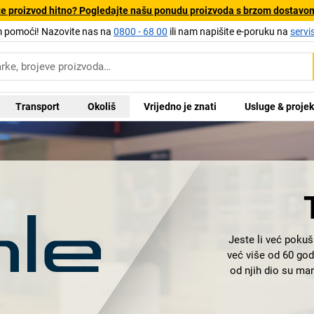
e proizvod hitno? Pogledajte našu ponudu proizvoda s brzom dostavo
pomoći! Nazovite nas na
0800 - 68 00
ili nam napišite e-poruku na
servi
Transport
Okoliš
Vrijedno je znati
Usluge & projek
Jeste li već pokuš
već više od 60 god
od njih dio su ma
se u staklo. 
kotačićem za d