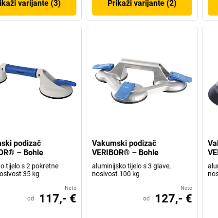
ikaži varijante (3)
Prikaži varijante (2)
ski podizač
Vakumski podizač
Va
OR® – Bohle
VERIBOR® – Bohle
VE
o tijelo s 2 pokretne
aluminijsko tijelo s 3 glave,
alu
nosivost 35 kg
nosivost 100 kg
nos
Neto
Neto
117,- €
127,- €
od
od