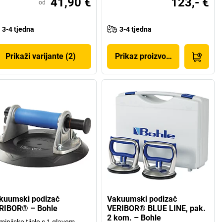
41,90 €
123,- €
od
3-4 tjedna
3-4 tjedna
Prikaži varijante (2)
Prikaz proizvoda
kuumski podizač
Vakuumski podizač
RIBOR® – Bohle
VERIBOR® BLUE LINE, pak.
2 kom. – Bohle
minijsko tijelo s 1 glavom,