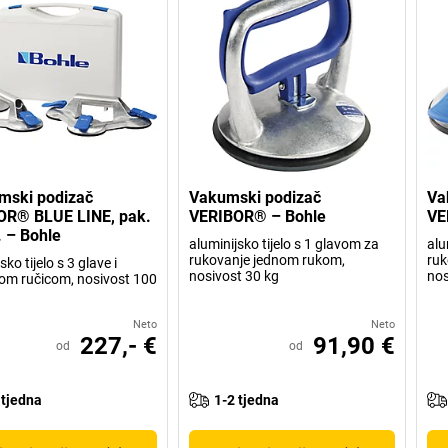
mski podizač
Vakumski podizač
Va
OR® BLUE LINE, pak.
VERIBOR® – Bohle
VE
 – Bohle
aluminijsko tijelo s 1 glavom za
alu
rukovanje jednom rukom,
ruk
sko tijelo s 3 glave i
nosivost 30 kg
nos
m ručicom, nosivost 100
Neto
Neto
227,- €
91,90 €
od
od
 tjedna
1-2 tjedna