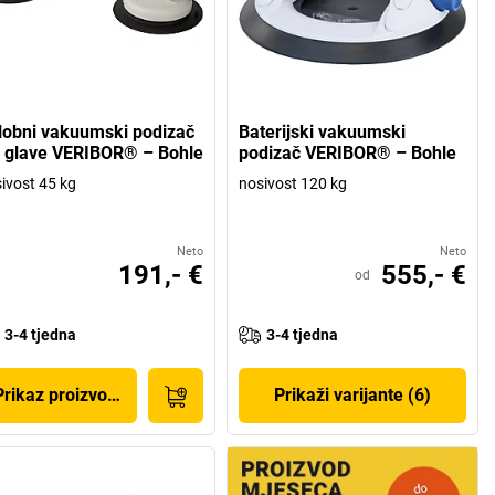
lobni vakuumski podizač
Baterijski vakuumski
2 glave VERIBOR® – Bohle
podizač VERIBOR® – Bohle
ivost 45 kg
nosivost 120 kg
Neto
Neto
191,- €
555,- €
od
3-4 tjedna
3-4 tjedna
Prikaz proizvoda
Prikaži varijante (6)