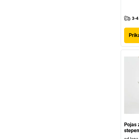
3-4
Prik
Pojas 
stepen
od lana