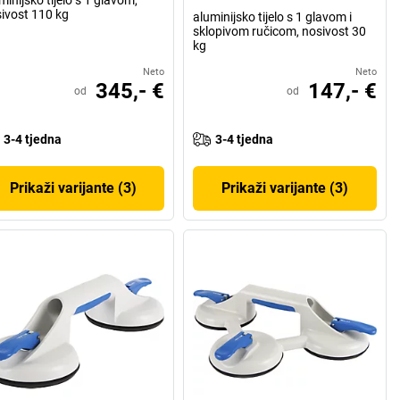
ivost 110 kg
aluminijsko tijelo s 1 glavom i
sklopivom ručicom, nosivost 30
kg
Neto
Neto
345,- €
147,- €
od
od
3-4 tjedna
3-4 tjedna
Prikaži varijante (3)
Prikaži varijante (3)