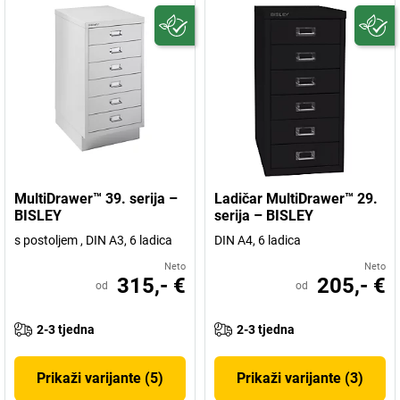
MultiDrawer™ 39. serija –
Ladičar MultiDrawer™ 29.
BISLEY
serija – BISLEY
s postoljem , DIN A3, 6 ladica
DIN A4, 6 ladica
Neto
Neto
315,- €
205,- €
od
od
2-3 tjedna
2-3 tjedna
Prikaži varijante (5)
Prikaži varijante (3)