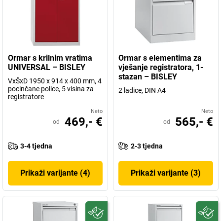
Ormar s krilnim vratima
Ormar s elementima za
UNIVERSAL – BISLEY
vješanje registratora, 1-
stazan – BISLEY
VxŠxD 1950 x 914 x 400 mm, 4
pocinčane police, 5 visina za
2 ladice, DIN A4
registratore
Neto
Neto
469,- €
565,- €
od
od
3-4 tjedna
2-3 tjedna
Prikaži varijante (4)
Prikaži varijante (3)