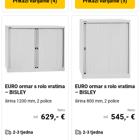
Prikaži varijante (4)
Prikaži varijante (5)
EURO ormar s rolo vratima
EURO ormar s rolo vratima
– BISLEY
– BISLEY
širina 1200 mm, 2 police
širina 800 mm, 2 police
Neto
Neto
629,- €
545,- €
od
od
2-3 tjedna
2-3 tjedna