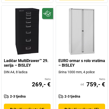
Ladičar MultiDrawer™ 29.
EURO ormar s rolo vratima
serija – BISLEY
– BISLEY
DIN A4, 8 ladica
širina 1000 mm, 4 police
Neto
Neto
269,- €
759,- €
od
2-3 tjedna
2-3 tjedna