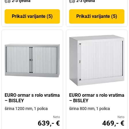
2-3 tjedna
2-3 tjedna
Prikaži varijante (5)
Prikaži varijante (5)
EURO ormar s rolo vratima
EURO ormar s rolo vratima
– BISLEY
– BISLEY
širina 1200 mm, 1 polica
širina 800 mm, 1 polica
Neto
Neto
639,- €
469,- €