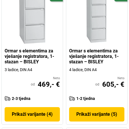
Ormar s elementima za
Ormar s elementima za
vješanje registratora, 1-
vješanje registratora, 1-
stazan – BISLEY
stazan – BISLEY
3 ladice, DIN A4
4 ladice, DIN A4
Neto
Neto
469,- €
605,- €
od
od
2-3 tjedna
1-2 tjedna
Prikaži varijante (4)
Prikaži varijante (5)