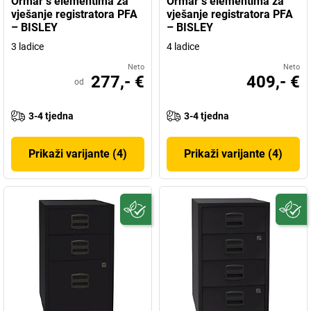
Ormar s elementima za
Ormar s elementima za
vješanje registratora PFA
vješanje registratora PFA
– BISLEY
– BISLEY
3 ladice
4 ladice
Neto
Neto
277,- €
409,- €
od
3-4 tjedna
3-4 tjedna
Prikaži varijante (4)
Prikaži varijante (4)