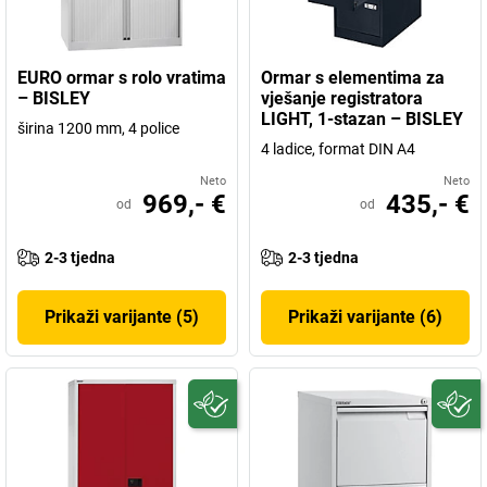
EURO ormar s rolo vratima
Ormar s elementima za
– BISLEY
vješanje registratora
LIGHT, 1-stazan – BISLEY
širina 1200 mm, 4 police
4 ladice, format DIN A4
Neto
Neto
969,- €
435,- €
od
od
2-3 tjedna
2-3 tjedna
Prikaži varijante (5)
Prikaži varijante (6)