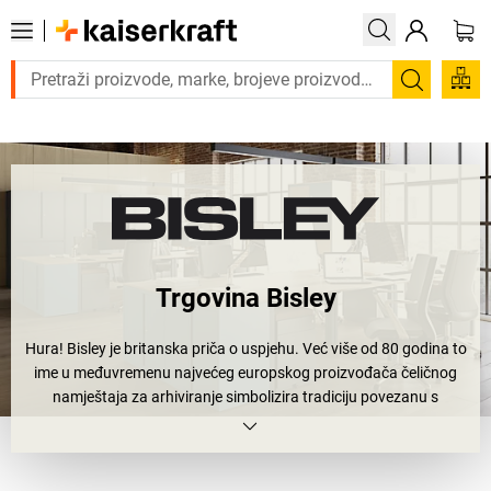
Trebate proizvod hitno? Pogled
Pretraži
Trgovina Bisley
Hura! Bisley je britanska priča o uspjehu. Već više od 80 godina to
ime u međuvremenu najvećeg europskog proizvođača čeličnog
namještaja za arhiviranje simbolizira tradiciju povezanu s
naprednim konceptima. Proizvodi tvrtke Bisley pritom na tako
bezvremenski i dinamičan način povezuju tehničke inovacije,
dizajn i funkcionalnost da se ured pretvara u životni prostor. Tko je