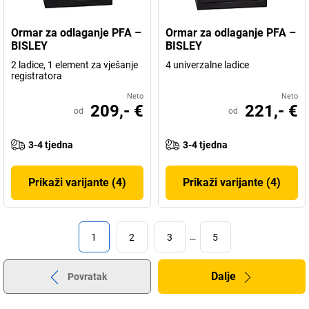
Ormar za odlaganje PFA –
Ormar za odlaganje PFA –
BISLEY
BISLEY
2 ladice, 1 element za vješanje
4 univerzalne ladice
registratora
Neto
Neto
209,- €
221,- €
od
od
3-4 tjedna
3-4 tjedna
Prikaži varijante (4)
Prikaži varijante (4)
1
2
3
…
5
Dalje
Povratak