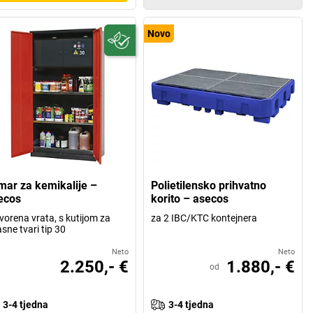
Novo
mar za kemikalije –
Polietilensko prihvatno
ecos
korito – asecos
vorena vrata, s kutijom za
za 2 IBC/KTC kontejnera
sne tvari tip 30
Neto
Neto
2.250,- €
1.880,- €
od
3-4 tjedna
3-4 tjedna