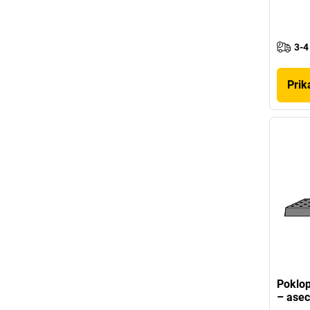
3-4
Prik
Poklop
– ase