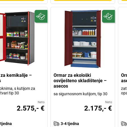
za kemikalije –
Ormar za ekološki
Or
s
osviješteno skladištenje –
as
asecos
 oknima, s kutijom za
zat
vari tip 30
opa
sa sigurnosnom kutijom, tip 30
Neto
Neto
2.575,- €
2.175,- €
 tjedna
3-4 tjedna