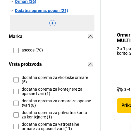
Ormari (36)
Dodatna oprema: pogon (21)
Ormar 
Marka
MULTI
2 x 1 p
asecos (70)
korito, 
Vrsta proizvoda
dodatna oprema za ekološke ormare
(5)
dodatna oprema za kontejnere za
3-4
opasne tvari (1)
dodatna oprema za ormare za opasne
Prik
tvari (8)
dodatna oprema za prihvatna korita
za kontejnere (1)
dodatna oprema za vatrostalne
ormare za opasne tvari (11)