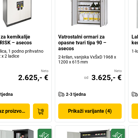
za kemikalije
Vatrostalni ormari za
La
RISK – asecos
opasne tvari tipa 90 –
ke
asecos
olica, 1 podno prihvatno
1-k
2 x 2 ladice
2-krilan, vanjska VxŠxD 1968 x
1200 x 615 mm
Neto
Neto
2.625,- €
3.625,- €
od
 tjedna
2-3 tjedna
az proizvoda
Prikaži varijante (4)