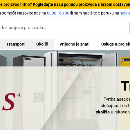
e proizvod hitno? Pogledajte našu ponudu proizvoda s brzom dostavo
pomoći! Nazovite nas na
0800 - 68 00
ili nam napišite e-poruku na
servi
Transport
Okoliš
Vrijedno je znati
Usluge & projek
T
Tvrtka asecos 
slučajnost da t
okoliša
u rukovanj