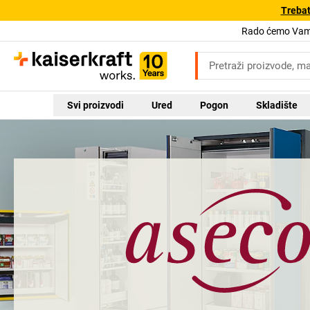
Trebat
Rado ćemo Vam 
Svi proizvodi
Ured
Pogon
Skladište