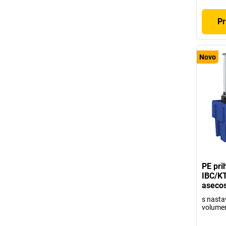
Pr
Novo
PE pri
IBC/K
aseco
s nasta
volumen