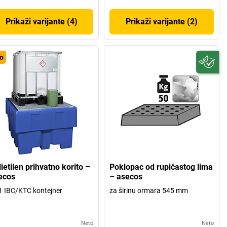
Prikaži varijante (4)
Prikaži varijante (2)
o
ietilen prihvatno korito –
Poklopac od rupičastog lima
ecos
– asecos
1 IBC/KTC kontejner
za širinu ormara 545 mm
Neto
Neto