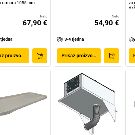
nu ormara 1055 mm
za 
VxŠ
Neto
Neto
67,90 €
54,90 €
 tjedna
3-4 tjedna
az proizvoda
Prikaz proizvoda