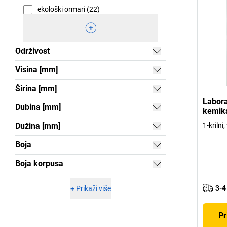
ekološki ormari (22)
Održivost
Visina [mm]
Širina [mm]
Labora
Dubina [mm]
kemika
Dužina [mm]
1-krilni,
Boja
Boja korpusa
3-4
+
Prikaži više
Pr