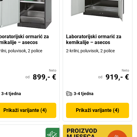
boratorijski ormarić za
Laboratorijski ormarić za
mikalije – asecos
kemikalije – asecos
rilni, poluvisok, 2 police
2-krilni, poluvisok, 2 police
Neto
Neto
899,- €
919,- €
od
od
3-4 tjedna
3-4 tjedna
Prikaži varijante (4)
Prikaži varijante (4)