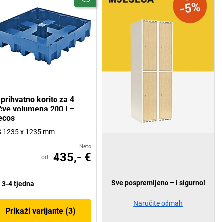
 prihvatno korito za 4
čve volumena 200 l –
ecos
Š 1235 x 1235 mm
Neto
435,- €
od
Sve pospremljeno – i sigurno!
3-4 tjedna
Naručite odmah
Prikaži varijante (3)