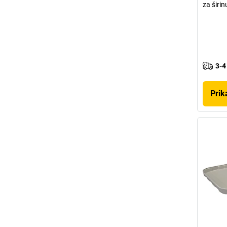
za širi
3-4
Prik